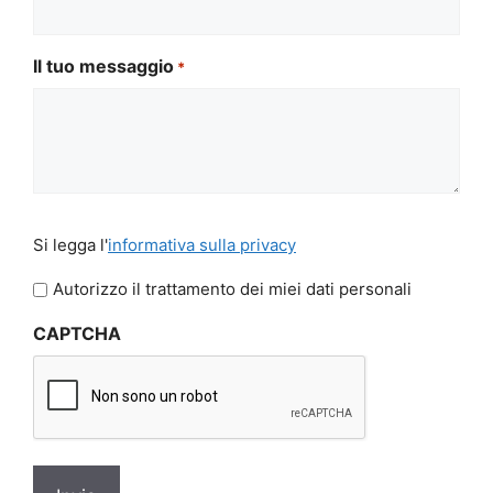
Il tuo messaggio
*
Si
Si legga l'
informativa sulla privacy
legga
l'informativa
Autorizzo il trattamento dei miei dati personali
sulla
CAPTCHA
privacy
*