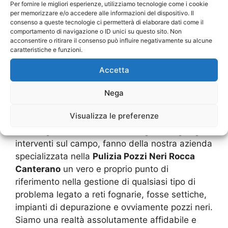
della nostra ditta di
Pulizia Pozzi Neri Rocca
Per fornire le migliori esperienze, utilizziamo tecnologie come i cookie
per memorizzare e/o accedere alle informazioni del dispositivo. Il
Canterano
, sono tutti veri professionisti del
consenso a queste tecnologie ci permetterà di elaborare dati come il
mestiere, persone che hanno studiato, hanno
comportamento di navigazione o ID unici su questo sito. Non
acquisito le certificazioni necessarie per
acconsentire o ritirare il consenso può influire negativamente su alcune
caratteristiche e funzioni.
svolgere questo lavoro e che si aggiornano
periodicamente sulle novità del settore al fine di
Accetta
garantire sempre il massimo. L’assoluta e
profonda conoscenza dei sistemi di
Nega
smaltimento e di fognature unita al continuo
Visualizza le preferenze
aggiornamento riguardo alle innovazioni
tecnologiche che aiutano a svolgere meglio gli
interventi sul campo, fanno della nostra azienda
specializzata nella
Pulizia Pozzi Neri Rocca
Canterano
un vero e proprio punto di
riferimento nella gestione di qualsiasi tipo di
problema legato a reti fognarie, fosse settiche,
impianti di depurazione e ovviamente pozzi neri.
Siamo una realtà assolutamente affidabile e