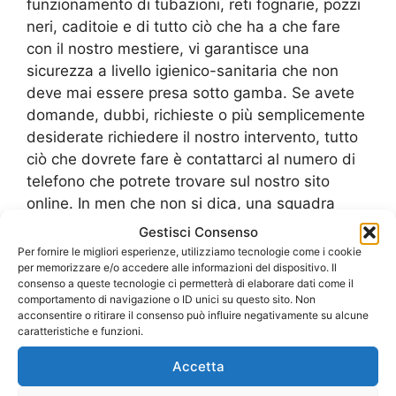
funzionamento di tubazioni, reti fognarie, pozzi
neri, caditoie e di tutto ciò che ha a che fare
con il nostro mestiere, vi garantisce una
sicurezza a livello igienico-sanitaria che non
deve mai essere presa sotto gamba. Se avete
domande, dubbi, richieste o più semplicemente
desiderate richiedere il nostro intervento, tutto
ciò che dovrete fare è contattarci al numero di
telefono che potrete trovare sul nostro sito
online. In men che non si dica, una squadra
operativa degli esperti dello
Spurgo Fognature
Gestisci Consenso
Isola Sacra
sarà all’indirizzo che ci avete fornito
Per fornire le migliori esperienze, utilizziamo tecnologie come i cookie
per risolvere i vostri problemi in un baleno. In
per memorizzare e/o accedere alle informazioni del dispositivo. Il
consenso a queste tecnologie ci permetterà di elaborare dati come il
migliaia prima di voi ci hanno dato fiducia e
comportamento di navigazione o ID unici su questo sito. Non
sono sempre rimasti soddisfatti. Alla luce di
acconsentire o ritirare il consenso può influire negativamente su alcune
caratteristiche e funzioni.
quanto detto, scegliendo di affidarvi a noi
siamo assolutamente certi che otterrete sempre
Accetta
i risultati migliori spendendo il giusto, in tempi