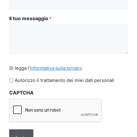
Il tuo messaggio
*
Si
Si legga l'
informativa sulla privacy
legga
l'informativa
Autorizzo il trattamento dei miei dati personali
sulla
CAPTCHA
privacy
*