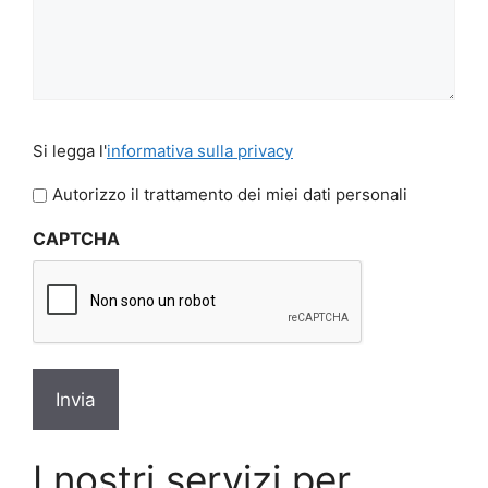
Si
Si legga l'
informativa sulla privacy
legga
l'informativa
Autorizzo il trattamento dei miei dati personali
sulla
CAPTCHA
privacy
*
I nostri servizi per