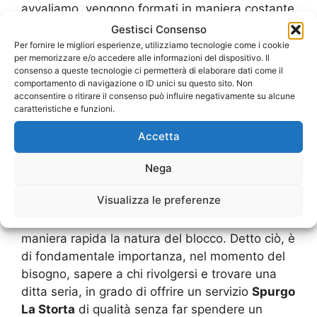
avvaliamo, vengono formati in maniera costante
in modo tale da essere in grado di poter
Gestisci Consenso
compiere ogni tipologia d’intervento sul campo
Per fornire le migliori esperienze, utilizziamo tecnologie come i cookie
per memorizzare e/o accedere alle informazioni del dispositivo. Il
garantendo sempre il massimo della qualità. La
consenso a queste tecnologie ci permetterà di elaborare dati come il
formazione sul personale permette ai nostri
comportamento di navigazione o ID unici su questo sito. Non
uomini di essere sempre informati sui metodi
acconsentire o ritirare il consenso può influire negativamente su alcune
caratteristiche e funzioni.
d’intervento più veloci ed efficaci e sull’utilizzo
della tecnologia più recente nelle situazioni
Accetta
critiche, come ad esempio le complesse
operazioni di video ispezione, durante le quali i
Nega
nostri esperti dello
Spurgo La Storta
devono
Visualizza le preferenze
calare delicatamente le sonde dotate di
telecamere all’interno del tubo per individuare in
maniera rapida la natura del blocco. Detto ciò, è
di fondamentale importanza, nel momento del
bisogno, sapere a chi rivolgersi e trovare una
ditta seria, in grado di offrire un servizio
Spurgo
La Storta
di qualità senza far spendere un