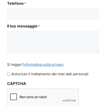
Telefono
*
Il tuo messaggio
*
Si
Si legga l'
informativa sulla privacy
legga
l'informativa
Autorizzo il trattamento dei miei dati personali
sulla
CAPTCHA
privacy
*