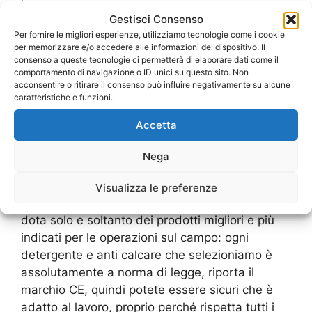
canal-jet, ci consente di essere in grado di
Gestisci Consenso
metterci all’opera per qualsiasi tipologia di
Per fornire le migliori esperienze, utilizziamo tecnologie come i cookie
richiesta: sia essa legata allo spurgo civile o a
per memorizzare e/o accedere alle informazioni del dispositivo. Il
consenso a queste tecnologie ci permetterà di elaborare dati come il
quello industriale. Ci teniamo a sottolineare che
comportamento di navigazione o ID unici su questo sito. Non
dopo ogni servizio di aspirazione, le squadre
acconsentire o ritirare il consenso può influire negativamente su alcune
operative dalla nostra impresa specializzata
caratteristiche e funzioni.
nello
Spurgo Fosse Biologiche Metro
Accetta
Pietralata
si prenderanno sempre cura dello
smaltimento dei materiali reflui al fine di
Nega
proteggere l’ambiente. In quanto realtà di primo
piano in questo particolare settore, ci teniamo
Visualizza le preferenze
inoltre a farvi sapere che la nostra azienda si
dota solo e soltanto dei prodotti migliori e più
indicati per le operazioni sul campo: ogni
detergente e anti calcare che selezioniamo è
assolutamente a norma di legge, riporta il
marchio CE, quindi potete essere sicuri che è
adatto al lavoro, proprio perché rispetta tutti i