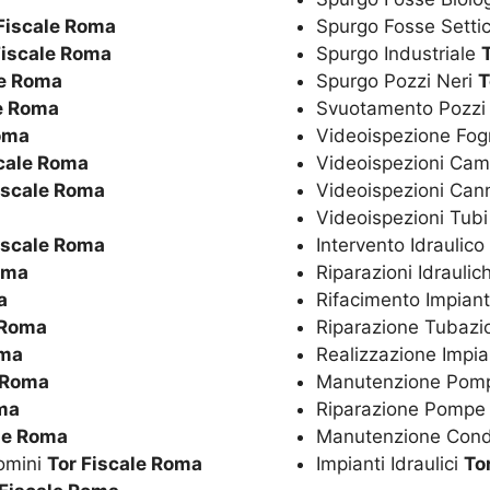
Fiscale Roma
Spurgo Fosse Setti
Fiscale Roma
Spurgo Industriale
le Roma
Spurgo Pozzi Neri
T
le Roma
Svuotamento Pozzi
Roma
Videoispezione Fo
scale Roma
Videoispezioni Cam
iscale Roma
Videoispezioni Ca
Videoispezioni Tubi
iscale Roma
Intervento Idraulic
oma
Riparazioni Idrauli
a
Rifacimento Impiant
 Roma
Riparazione Tubazi
oma
Realizzazione Impi
e Roma
Manutenzione Po
oma
Riparazione Pomp
le Roma
Manutenzione Con
omini
Tor Fiscale Roma
Impianti Idraulici
To