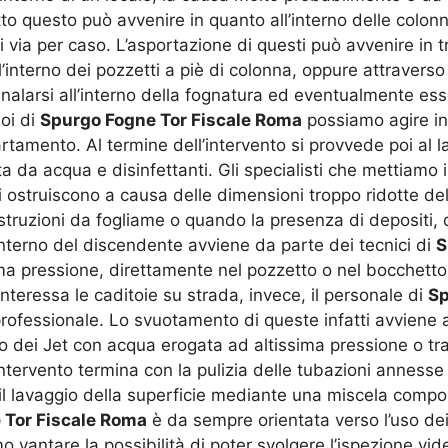
tto questo può avvenire in quanto all’interno delle colo
ati via per caso. L’asportazione di questi può avvenire in
l’interno dei pozzetti a piè di colonna, oppure attravers
canalarsi all’interno della fognatura ed eventualmente es
oi di
Spurgo Fogne Tor Fiscale Roma
possiamo agire in
artamento. Al termine dell’intervento si provvede poi al l
a da acqua e disinfettanti. Gli specialisti che mettiamo 
 ostruiscono a causa delle dimensioni troppo ridotte del
struzioni da fogliame o quando la presenza di depositi, di
interno del discendente avviene da parte dei tecnici di
S
ma pressione, direttamente nel pozzetto o nel bocchetton
nteressa le caditoie su strada, invece, il personale di
Sp
professionale. Lo svuotamento di queste infatti avviene 
do dei Jet con acqua erogata ad altissima pressione o tra
ntervento termina con la pulizia delle tubazioni annesse a
il lavaggio della superficie mediante una miscela compos
 Tor Fiscale Roma
è da sempre orientata verso l’uso dei
o vantare la possibilità di poter svolgere l’ispezione vid