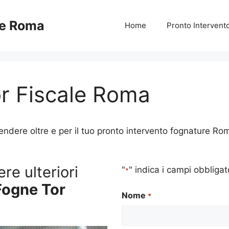
re Roma
Home
Pronto Interven
r Fiscale Roma
ere oltre e per il tuo pronto intervento fognature Roma 
re ulteriori
"
" indica i campi obbligat
*
Fogne Tor
Nome
*