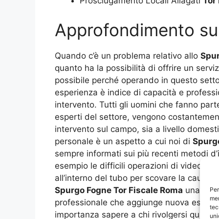
Prosciugamento Locali Allagati
Tor
Approfondimento s
Quando c’è un problema relativo allo
Spur
quanto ha la possibilità di offrire un ser
possibile perché operando in questo settor
esperienza è indice di capacità e professio
intervento. Tutti gli uomini che fanno par
esperti del settore, vengono costantement
intervento sul campo, sia a livello domest
personale è un aspetto a cui noi di
Spurg
sempre informati sui più recenti metodi d’
esempio le difficili operazioni di video i
all’interno del tubo per scovare la causa 
Spurgo Fogne Tor Fiscale Roma
una sfida
Per
mem
professionale che aggiunge nuova esperie
tec
importanza sapere a chi rivolgersi quando c
uni