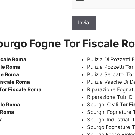
purgo Fogne Tor Fiscale R
scale Roma
Pulizia Di Pozzetti 
ale Roma
Pulizia Pozzetti
Tor
ale Roma
Pulizia Serbatoi
Tor
Fiscale Roma
Pulizia Vasche Di 
Tor Fiscale Roma
Riparazione Fognat
Riparazione Tubi Di
ale Roma
Spurghi Civili
Tor F
e Roma
Spurghi Fognature
ma
Spurghi Industriali
T
Spurgo Fognature
T
Spurgo Fosse Biolo