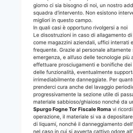
giorno ci sia bisogno di noi, un nostro ad
squadra d’intervento. Non esistono interv
migliori in questo campo.
In quali casi è opportuno rivolgersi a noi
Le disostruzioni in caso di allagamento di 
come magazzini aziendali, uffici interrati
frequente. Grazie al personale altamente 
emergenza, e all’uso delle tecnologie più 
effettuare prosciugamenti e bonifiche dei va
delle funzionalità, eventualmente supporta
irrimediabilmente danneggiate. Per quanto 
prenderci cura anche del lavaggio periodic
progressivamente la sezione utile di passa
materiale sabbioso/ghiaioso nonché da una 
Spurgo Fogne Tor Fiscale Roma
vi ricord
operazione, il materiale si va a depositare
di liquami, nonché il danneggiamento dell’
nel caso in cui si avverta cattivo odore a