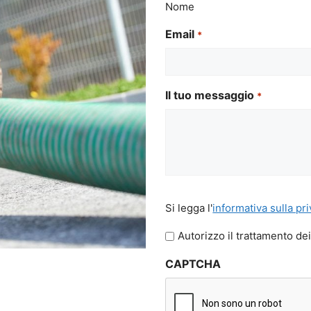
Nome
Email
*
Il tuo messaggio
*
Si
Si legga l'
informativa sulla pr
legga
l'informativa
Autorizzo il trattamento dei
sulla
CAPTCHA
privacy
*