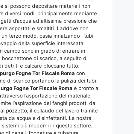
nne si possono depositare materiali non
 tre diversi modi: principalmente mediante
o getti d’acqua ad altissima pressione che
sere asportati e smaltiti. Laddove non
 un terzo modo, ossia innalzando i tubi
avaggio della superficie interessata
in campo sono in grado di entrare in
 bocchettone di scarico, a seguito di
 detriti e calcare bloccano tutto.
purgo Fogne Tor Fiscale Roma
con
e di scarico portando la pulizia dei tubi
urgo Fogne Tor Fiscale Roma
è pronto a
attraverso l’asportazione del materiale
mite l’aspirazione dei fanghi prodotti dal
l pozzetto, il collaudo del lavoro tramite
ta da acqua e disinfettanti. La nostra
 sistemi più moderni in questo settore.
eo di canali, fognature e tubature.