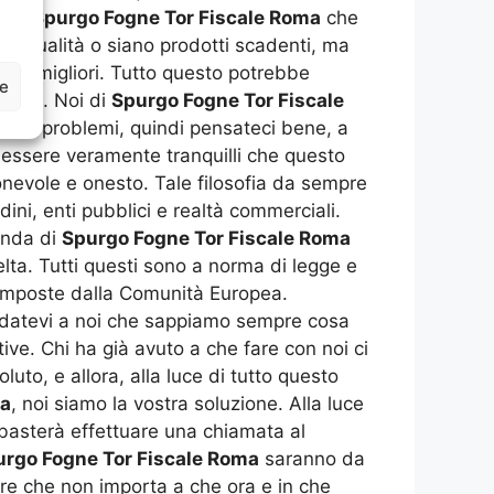
e di
Spurgo Fogne Tor Fiscale Roma
che
e di qualità o siano prodotti scadenti, ma
elte migliori. Tutto questo potrebbe
ze
soldi. Noi di
Spurgo Fogne Tor Fiscale
mo di problemi, quindi pensateci bene, a
e essere veramente tranquilli che questo
gionevole e onesto. Tale filosofia da sempre
ini, enti pubblici e realtà commerciali.
ienda di
Spurgo Fogne Tor Fiscale Roma
elta. Tutti questi sono a norma di legge e
e imposte dalla Comunità Europea.
fidatevi a noi che sappiamo sempre cosa
ive. Chi ha già avuto a che fare con noi ci
uto, e allora, alla luce di tutto questo
ma
, noi siamo la vostra soluzione. Alla luce
i basterà effettuare una chiamata al
urgo Fogne Tor Fiscale Roma
saranno da
are che non importa a che ora e in che