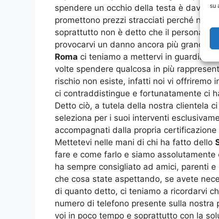
su 
spendere un occhio della testa è davvero 
promettono prezzi stracciati perché non si 
soprattutto non è detto che il personale s
provocarvi un danno ancora più grande, c
Roma
ci teniamo a mettervi in guardia: at
volte spendere qualcosa in più rappresenta
rischio non esiste, infatti noi vi offriremo
ci contraddistingue e fortunatamente ci ha 
Detto ciò, a tutela della nostra clientela c
seleziona per i suoi interventi esclusivame
accompagnati dalla propria certificazione
Mettetevi nelle mani di chi ha fatto dello
fare e come farlo e siamo assolutamente ce
ha sempre consigliato ad amici, parenti e c
che cosa state aspettando, se avete neces
di quanto detto, ci teniamo a ricordarvi c
numero di telefono presente sulla nostra p
voi in poco tempo e soprattutto con la sol