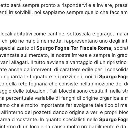
detto sarà sempre pronto a rispondervi e a inviare, press
enti irrisolvibili, noi sappiamo sempre quello che facci
locali abitativi come cantine, sottoscala e garage, ma an
 e chi più ne ha più ne metta, rappresentano uno degli int
specializzato di
Spurgo Fogne Tor Fiscale Roma
, sopra
avanzate sul mercato, la nostra imresa è sempre in grado 
ni allagati. Il tutto avviene a vantaggio di un ripristino 
te anche da interventi di carattere edile per il consoli
riguarda le fognature e i pozzi neri, noi di
Spurgo Fogn
o della rete fognaria che consiste nella rimozione dei d
ggio delle tubazioni. Tali blocchi sono costituiti nella
percentuale variabile di fanghi di origine organica e ma
iamo che è molto importante far svolgere tale tipo di 
 all’interno dei pozzetti dando origine a veri e propri bl
area circostante. In quanto specialisti nello
Spurgo Fogn
ll’interno di un locale, la causa molto probabilmente è d