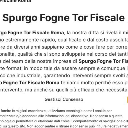
 Fiscale Roma
u
Spurgo Fogne Tor Fiscale
go Fogne Tor Fiscale Roma
, la nostra ditta si rivela il
vizio estremamente rapido, qualificato e dal costo assol
e da diversi anni sappiamo come e cosa fare per porre la
nalità, qualità che si sono sviluppate nel corso dei tanti
te del team della nostra impresa di
Spurgo Fogne Tor Fi
e formati in modo tale da essere sempre e comunque in gr
ico che industriale, garantendo interventi sempre svolti 
o Fogne Tor Fiscale Roma
teniamo molto perché esso per
intervento, ma anche su quelli più efficaci che necessitan
spezione, durante le quali il personale deve calare delic
Gestisci Consenso
del blocco. Ogni nuovo lavoro rappresenta per gli addetti
, una maniera di mettersi in gioco, ma soprattutto è vis
 fornire le migliori esperienze, utilizziamo tecnologie come i cookie per
orizzare e/o accedere alle informazioni del dispositivo. Il consenso a queste
nza al loro già ricco bagaglio di conoscenza. Noi sap
nologie ci permetterà di elaborare dati come il comportamento di navigazione o 
i si trova nei guai e trovare una ditta in grado di offrir
ci su questo sito. Non acconsentire o ritirare il consenso può influire negativame