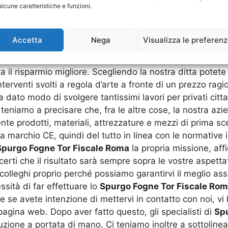
alcune caratteristiche e funzioni.
una gran cosa. Ricordate sempre, meglio evitare le ditt
è mai sicuri se i materiali utilizzati siano effettivament
ia effettivamente qualificato e capace di effettuare le sc
Accetta
Nega
Visualizza le preferen
on la conseguenza che bisognerà spendere ancora altri 
tenzione, affidarsi a realtà poco valide è sempre sinoni
 il risparmio migliore. Scegliendo la nostra ditta potet
 interventi svolti a regola d’arte a fronte di un prezzo ra
dato modo di svolgere tantissimi lavori per privati cittad
i teniamo a precisare che, fra le altre cose, la nostra az
nte prodotti, materiali, attrezzature e mezzi di prima sc
 a marchio CE, quindi del tutto in linea con le normativ
Spurgo Fogne Tor Fiscale Roma
la propria missione, af
rti che il risultato sarà sempre sopra le vostre aspettat
olleghi proprio perché possiamo garantirvi il meglio assol
sità di far effettuare lo
Spurgo Fogne Tor Fiscale Ro
he se avete intenzione di mettervi in contatto con noi, v
agina web. Dopo aver fatto questo, gli specialisti di
Sp
uzione a portata di mano. Ci teniamo inoltre a sottoline