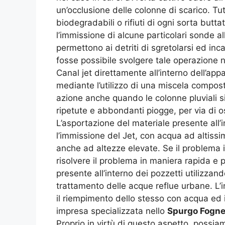
un’occlusione delle colonne di scarico. Tu
biodegradabili o rifiuti di ogni sorta butt
l’immissione di alcune particolari sonde al
permettono ai detriti di sgretolarsi ed in
fosse possibile svolgere tale operazione n
Canal jet direttamente all’interno dell’app
mediante l’utilizzo di una miscela compost
azione anche quando le colonne pluviali si
ripetute e abbondanti piogge, per via di o
L’asportazione del materiale presente all’
l’immissione del Jet, con acqua ad altissi
anche ad altezze elevate. Se il problema i
risolvere il problema in maniera rapida e 
presente all’interno dei pozzetti utilizzan
trattamento delle acque reflue urbane. L’i
il riempimento dello stesso con acqua ed 
impresa specializzata nello
Spurgo Fogne
Proprio in virtù di questo aspetto, possiam