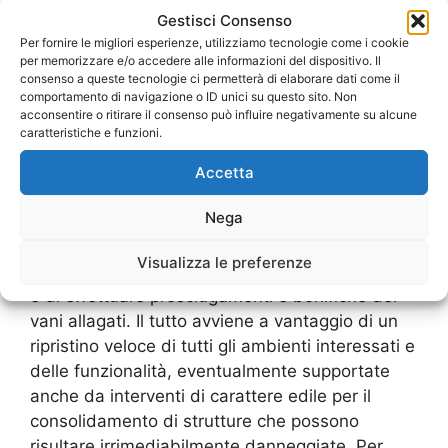
abitativi come cantine, sottoscala e garage, ma
Gestisci Consenso
Per fornire le migliori esperienze, utilizziamo tecnologie come i cookie
anche di luoghi utilizzati a scopo lavorativo
per memorizzare e/o accedere alle informazioni del dispositivo. Il
come magazzini aziendali, uffici interrati e chi
consenso a queste tecnologie ci permetterà di elaborare dati come il
più ne ha più ne metta, rappresentano uno degli
comportamento di navigazione o ID unici su questo sito. Non
acconsentire o ritirare il consenso può influire negativamente su alcune
interventi percui veniamo contattati più di
caratteristiche e funzioni.
frequente. Grazie al personale altamente
specializzato di
Spurgo Fogne Cocciano
,
Accetta
soprattutto nella gestione delle situazioni di
Nega
emergenza, e all’uso delle tecnologie più
avanzate sul mercato, la nostra imresa è
Visualizza le preferenze
sempre in grado di fornire l’assistenza richiesta
e di effettuare prosciugamenti e bonifiche dei
vani allagati. Il tutto avviene a vantaggio di un
ripristino veloce di tutti gli ambienti interessati e
delle funzionalità, eventualmente supportate
anche da interventi di carattere edile per il
consolidamento di strutture che possono
risultare irrimediabilmente danneggiate. Per