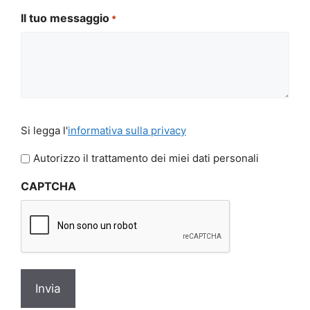
Il tuo messaggio
*
Si
Si legga l'
informativa sulla privacy
legga
l'informativa
Autorizzo il trattamento dei miei dati personali
sulla
CAPTCHA
privacy
*