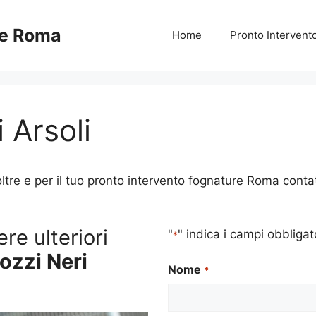
re Roma
Home
Pronto Interven
 Arsoli
ltre e per il tuo pronto intervento fognature Roma contatt
re ulteriori
"
" indica i campi obbligat
*
Pozzi Neri
Nome
*