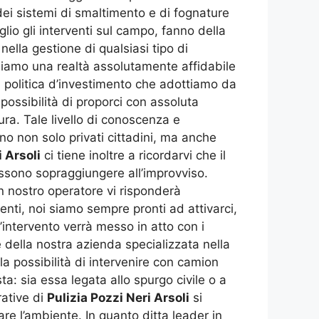
dei sistemi di smaltimento e di fognature
io gli interventi sul campo, fanno della
nella gestione di qualsiasi tipo di
 Siamo una realtà assolutamente affidabile
la politica d’investimento che adottiamo da
possibilità di proporci con assoluta
tura. Tale livello di conoscenza e
ono non solo privati cittadini, ma anche
i Arsoli
ci tiene inoltre a ricordarvi che il
ossono sopraggiungere all’improvviso.
un nostro operatore vi risponderà
enti, noi siamo sempre pronti ad attivarci,
l’intervento verrà messo in atto con i
te della nostra azienda specializzata nella
la possibilità di intervenire con camion
ta: sia essa legata allo spurgo civile o a
rative di
Pulizia Pozzi Neri Arsoli
si
re l’ambiente. In quanto ditta leader in