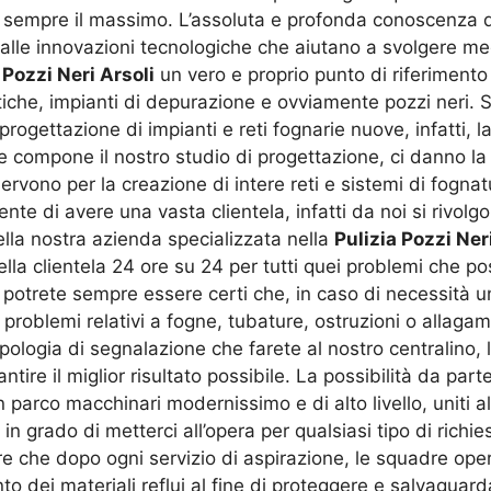
ire sempre il massimo. L’assoluta e profonda conoscenza 
lle innovazioni tecnologiche che aiutano a svolgere megl
 Pozzi Neri Arsoli
un vero e proprio punto di riferimento 
ttiche, impianti di depurazione e ovviamente pozzi neri.
rogettazione di impianti e reti fognarie nuove, infatti, 
e compone il nostro studio di progettazione, ci danno la 
servono per la creazione di intere reti e sistemi di fogna
te di avere una vasta clientela, infatti da noi si rivolg
ella nostra azienda specializzata nella
Pulizia Pozzi Ner
la clientela 24 ore su 24 per tutti quei problemi che p
, potrete sempre essere certi che, in caso di necessità 
roblemi relativi a fogne, tubature, ostruzioni o allagam
ipologia di segnalazione che farete al nostro centralino, 
tire il miglior risultato possibile. La possibilità da par
n parco macchinari modernissimo e di alto livello, uniti al
n grado di metterci all’opera per qualsiasi tipo di richies
are che dopo ogni servizio di aspirazione, le squadre ope
dei materiali reflui al fine di proteggere e salvaguarda