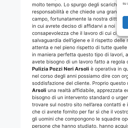
su 
molto tempo. Lo spurgo degli scarichi fogn
responsabilità e che chiede una gran con
campo, fortunatamente la nostra ditta spe
in cui avrete deciso di affidarvi a noi av
consapevolezza che il lavoro di cui ci occ
salvaguardia dell’igiene e il rispetto dell
attenta e nel pieno rispetto di tutte quel
in maniera perfetta questo tipo di lavori, 
avete bisogno di un lavoro fatto a regola 
Pulizia Pozzi Neri Arsoli
è operativa in q
nel corso degli anni possiamo dire con org
soddisfazione del cliente. Proprio questo 
Arsoli
una realtà affidabile, apprezzata ed
bisogno di un intervento standard o urgen
trovare sul nostro sito nell’area contatti e
che ci avrete fornito per far sì che il vos
gli uomini che compongono le squadre oper
persone che hanno studiato, hanno acquisi