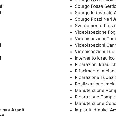
li
Spurgo Fosse Setti
li
Spurgo Industriale
Spurgo Pozzi Neri
A
Svuotamento Pozzi
Videoispezione Fo
Videoispezioni Cam
i
Videoispezioni Ca
Videoispezioni Tubi
i
Intervento Idraulic
Riparazioni Idrauli
Rifacimento Impiant
Riparazione Tubazi
Realizzazione Impi
Manutenzione Po
Riparazione Pomp
Manutenzione Con
omini
Arsoli
Impianti Idraulici
Ar