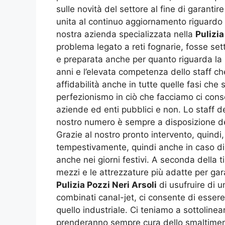
sulle novità del settore al fine di garant
unita al continuo aggiornamento riguardo a
nostra azienda specializzata nella
Pulizia
problema legato a reti fognarie, fosse se
e preparata anche per quanto riguarda la p
anni e l’elevata competenza dello staff ch
affidabilità anche in tutte quelle fasi che 
perfezionismo in ciò che facciamo ci consen
aziende ed enti pubblici e non. Lo staff d
nostro numero è sempre a disposizione del
Grazie al nostro pronto intervento, quindi
tempestivamente, quindi anche in caso di p
anche nei giorni festivi. A seconda della t
mezzi e le attrezzature più adatte per garan
Pulizia Pozzi Neri Arsoli
di usufruire di u
combinati canal-jet, ci consente di essere i
quello industriale. Ci teniamo a sottoline
prenderanno sempre cura dello smaltimento 