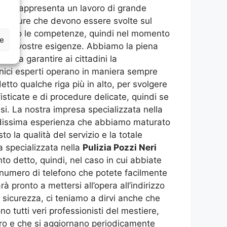
ncia, rappresenta un lavoro di grande
rocedure che devono essere svolte sul
 ambo le competenze, quindi nel momento
ze
per le vostre esigenze. Abbiamo la piena
ve a garantire ai cittadini la
tecnici esperti operano in maniera sempre
etto qualche riga più in alto, per svolgere
fisticate e di procedure delicate, quindi se
si. La nostra impresa specializzata nella
ndissima esperienza che abbiamo maturato
 la qualità del servizio e la totale
a specializzata nella
Pulizia Pozzi Neri
to detto, quindi, nel caso in cui abbiate
 numero di telefono che potete facilmente
à pronto a mettersi all’opera all’indirizzo
ra sicurezza, ci teniamo a dirvi anche che
ono tutti veri professionisti del mestiere,
oro e che si aggiornano periodicamente