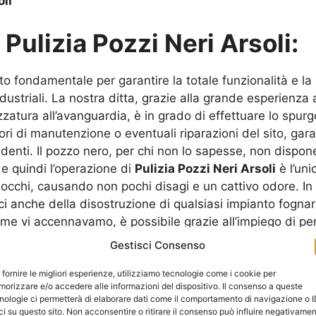
oli
u
Pulizia Pozzi Neri Arsoli:
o fondamentale per garantire la totale funzionalità e la
dustriali. La nostra ditta, grazie alla grande esperienza
zzatura all’avanguardia, è in grado di effettuare lo spurg
vori di manutenzione o eventuali riparazioni del sito, ga
enti. Il pozzo nero, per chi non lo sapesse, non dispone 
e quindi l’operazione di
Pulizia Pozzi Neri Arsoli
è l’uni
occhi, causando non pochi disagi e un cattivo odore. I
i anche della disostruzione di qualsiasi impianto fognari
ome vi accennavamo, è possibile grazie all’impiego di p
n questo settore. Con l’ausilio di queste attrezzature pa
Gestisci Consenso
ubature intasate. La nostra ditta specializzata nella
Puliz
te bisogno: abitazioni civili, strutture industriali o uffic
 fornire le migliori esperienze, utilizziamo tecnologie come i cookie per
orizzare e/o accedere alle informazioni del dispositivo. Il consenso a queste
ranzia che l’intervento avverrà nel più breve tempo possib
nologie ci permetterà di elaborare dati come il comportamento di navigazione o 
ne per i dettagli, in modo tale che il vostro impianto po
ci su questo sito. Non acconsentire o ritirare il consenso può influire negativame