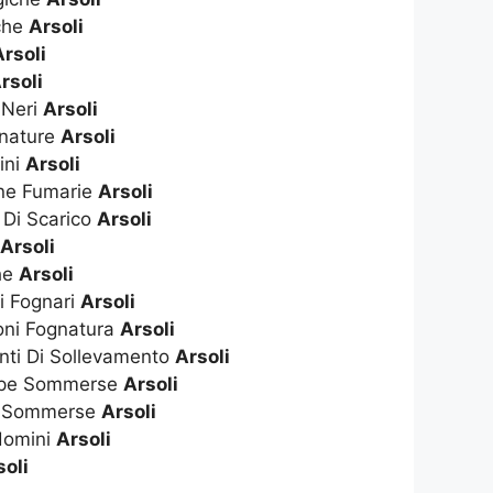
che
Arsoli
Arsoli
rsoli
 Neri
Arsoli
gnature
Arsoli
ini
Arsoli
nne Fumarie
Arsoli
 Di Scarico
Arsoli
o
Arsoli
che
Arsoli
i Fognari
Arsoli
oni Fognatura
Arsoli
anti Di Sollevamento
Arsoli
mpe Sommerse
Arsoli
e Sommerse
Arsoli
domini
Arsoli
soli