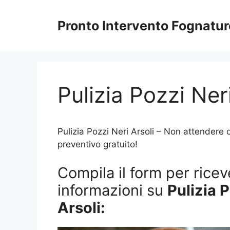
Vai
al
Pronto Intervento Fognatu
contenuto
Pulizia Pozzi Neri
Pulizia Pozzi Neri Arsoli – Non attendere o
preventivo gratuito!
Compila il form per riceve
informazioni su
Pulizia 
Arsoli: