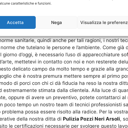
alcune caratteristiche e funzioni.
ari nelle grandi città, ma anche nelle cittadine di provi
oscenza dei macchinari che vengono utilizzati e delle p
cializzata nella
Pulizia Pozzi Neri Arsoli
può garantire
Accetta
Nega
Visualizza le preferen
rete sempre la certezza di aver scelto l’impresa migliore 
upiamo ormai da anni è un mestiere delicato in quanto ser
e norme sanitarie, quindi anche per tali ragioni, i nostri 
le norme che tutelano le persone e l’ambiente. Come già d
al giorno d’oggi, è necessario l’uso di apparecchiature so
d’arte, mettetevi in contatto con noi e non resterete delu
uesto delicato campo da molto tempo e grazie alla gra
oglio che è nostra premura mettere sempre al primo posto
modo di porci con chi ci dà fiducia ha reso la nostra ditt
 estremamente stimata dalla clientela. Alla luce di quan
te, oppure di avere un preventivo, potete contattarci al
 in poco tempo un nostro team di tecnici professionisti sar
tro problema possa essere risolto alla radice. Per la vost
ative della nostra ditta di
Pulizia Pozzi Neri Arsoli
, s
to le certificazioni necessarie per svolgere questo lav