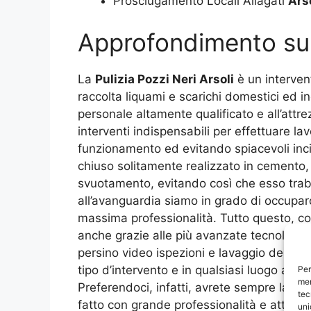
Prosciugamento Locali Allagati
Ars
Approfondimento s
La
Pulizia Pozzi Neri Arsoli
è un intervent
raccolta liquami e scarichi domestici ed in
personale altamente qualificato e all’attre
interventi indispensabili per effettuare la
funzionamento ed evitando spiacevoli incid
chiuso solitamente realizzato in cemento, 
svuotamento, evitando così che esso trab
all’avanguardia siamo in grado di occuparc
massima professionalità. Tutto questo, c
anche grazie alle più avanzate tecnologie i
persino video ispezioni e lavaggio delle t
tipo d’intervento e in qualsiasi luogo abbia
Per
mem
Preferendoci, infatti, avrete sempre la ga
tec
fatto con grande professionalità e attenzio
uni