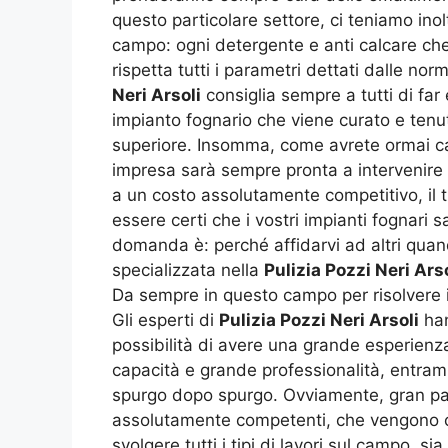
questo particolare settore, ci teniamo inolt
campo: ogni detergente e anti calcare che
rispetta tutti i parametri dettati dalle no
Neri Arsoli
consiglia sempre a tutti di far
impianto fognario che viene curato e tenut
superiore. Insomma, come avrete ormai cap
impresa sarà sempre pronta a intervenire 
a un costo assolutamente competitivo, il 
essere certi che i vostri impianti fognari 
domanda è: perché affidarvi ad altri quand
specializzata nella
Pulizia Pozzi Neri Arso
Da sempre in questo campo per risolvere i
Gli esperti di
Pulizia Pozzi Neri Arsoli
han
possibilità di avere una grande esperienz
capacità e grande professionalità, entramb
spurgo dopo spurgo. Ovviamente, gran par
assolutamente competenti, che vengono c
svolgere tutti i tipi di lavori sul campo, si