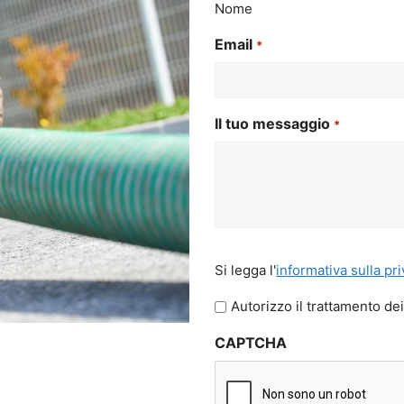
Nome
Email
*
Il tuo messaggio
*
Si
Si legga l'
informativa sulla pr
legga
l'informativa
Autorizzo il trattamento dei
sulla
CAPTCHA
privacy
*