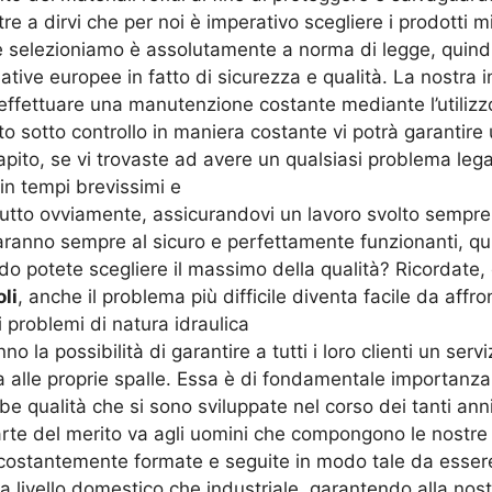
re a dirvi che per noi è imperativo scegliere i prodotti mig
 selezioniamo è assolutamente a norma di legge, quindi 
rmative europee in fatto di sicurezza e qualità. La nostra
 effettuare una manutenzione costante mediante l’utilizzo 
o sotto controllo in maniera costante vi potrà garantire
ito, se vi trovaste ad avere un qualsiasi problema lega
in tempi brevissimi e
tutto ovviamente, assicurandovi un lavoro svolto sempre
saranno sempre al sicuro e perfettamente funzionanti, qui
o potete scegliere il massimo della qualità? Ricordate, co
li
, anche il problema più difficile diventa facile da affro
 problemi di natura idraulica
no la possibilità di garantire a tutti i loro clienti un se
a alle proprie spalle. Essa è di fondamentale importanz
e qualità che si sono sviluppate nel corso dei tanti anni 
te del merito va agli uomini che compongono le nostre 
ostantemente formate e seguite in modo tale da esser
a a livello domestico che industriale, garantendo alla nostra