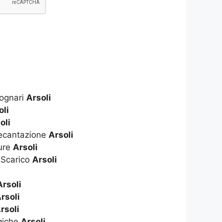
Fognari
Arsoli
oli
oli
Decantazione
Arsoli
ure
Arsoli
 Scarico
Arsoli
Arsoli
rsoli
rsoli
giche
Arsoli