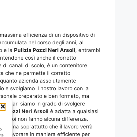
 massima efficienza di un dispositivo di
 accumulata nel corso degli anni, al
o e la
Pulizia Pozzi Neri Arsoli
, entrambi
rantendone così anche il corretto
di canali di scolo, è un contenitore
ca che ne permette il corretto
n quanto azienda assolutamente
o e svolgiamo il nostro lavoro con la
ersonale preparato e ben formato, ma
rticolari siamo in grado di svolgere
ia Pozzi Neri Arsoli
è adatta a qualsiasi
i, per noi non fanno alcuna differenza.
ile, ma soprattutto che il lavoro verrà
ID
ssa lavorare in maniera efficiente per
nte