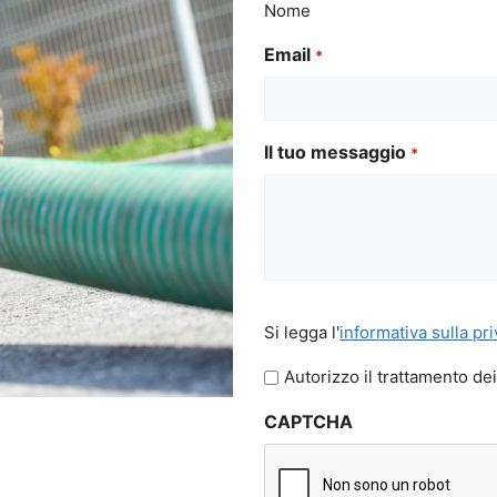
Nome
Email
*
Il tuo messaggio
*
Si
Si legga l'
informativa sulla pr
legga
l'informativa
Autorizzo il trattamento dei
sulla
CAPTCHA
privacy
*