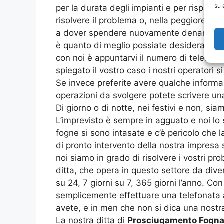
su 
per la durata degli impianti e per risparmi
risolvere il problema o, nella peggiore del
a dover spendere nuovamente denaro per r
è quanto di meglio possiate desiderare per 
con noi è appuntarvi il numero di telefono 
spiegato il vostro caso i nostri operatori 
Se invece preferite avere qualche informa
operazioni da svolgere potete scrivere una 
Di giorno o di notte, nei festivi e non, si
L’imprevisto è sempre in agguato e noi l
fogne si sono intasate e c’è pericolo che 
di pronto intervento della nostra impresa 
noi siamo in grado di risolvere i vostri p
ditta, che opera in questo settore da diver
su 24, 7 giorni su 7, 365 giorni l’anno. Con
semplicemente effettuare una telefonata al
avete, e in men che non si dica una nostr
La nostra ditta di
Prosciugamento Fognat