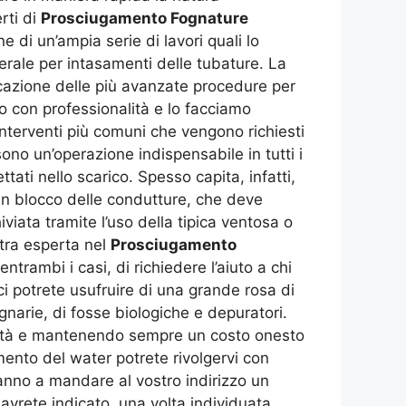
rti di
Prosciugamento Fognature
 di un’ampia serie di lavori quali lo
nerale per intasamenti delle tubature. La
licazione delle più avanzate procedure per
o con professionalità e lo facciamo
interventi più comuni che vengono richiesti
sono un’operazione indispensabile in tutti i
tati nello scarico. Spesso capita, infatti,
 un blocco delle condutture, che deve
iata tramite l’uso della tipica ventosa o
stra esperta nel
Prosciugamento
ntrambi i casi, di richiedere l’aiuto a chi
ci potrete usufruire di una grande rosa di
fognarie, di fosse biologiche e depuratori.
pidità e mantenendo sempre un costo onesto
ento del water potrete rivolgervi con
ranno a mandare al vostro indirizzo un
i avrete indicato, una volta individuata