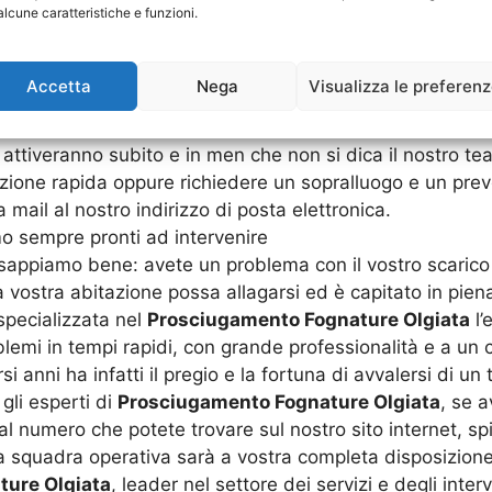
alcune caratteristiche e funzioni.
are diversi soldi, questo perché affidandovi ad aziende g
le ipotesi, di crearne altri nuovi che possono danneggiar
imettere a posto le cose. La nostra ditta specializzata
Accetta
Nega
Visualizza le preferen
voi e la vostra proprietà o la vostra attività. Tutto que
che potete trovare sul nostro sito internet nell’area cont
si attiveranno subito e in men che non si dica il nostro te
zione rapida oppure richiedere un sopralluogo e un prev
mail al nostro indirizzo di posta elettronica.
amo sempre pronti ad intervenire
o sappiamo bene: avete un problema con il vostro scaric
la vostra abitazione possa allagarsi ed è capitato in pien
specializzata nel
Prosciugamento Fognature Olgiata
l’
roblemi in tempi rapidi, con grande professionalità e a u
si anni ha infatti il pregio e la fortuna di avvalersi di 
 gli esperti di
Prosciugamento Fognature Olgiata
, se 
 numero che potete trovare sul nostro sito internet, spi
a squadra operativa sarà a vostra completa disposizione 
ure Olgiata
, leader nel settore dei servizi e degli inter