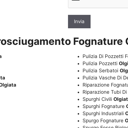
rosciugamento Fognature O
a
Pulizia Di Pozzetti 
Pulizia Pozzetti
Olg
Pulizia Serbatoi
Olg
ata
Pulizia Vasche Di 
Olgiata
Riparazione Fognat
Riparazione Tubi Di
Spurghi Civili
Olgia
Spurghi Fognature
Spurghi Industriali
O
Spurgo Fognature
O
Spurgo Fosse Biolo