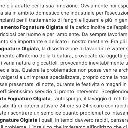
che più adatte per la sua rimozione. Ovviamente noi espe
a sia in ambito domestico che industriale per l’esecuzione
pianti per il trattamento di fanghi e liquami e più in ge
gamento Fognature Olgiata
si fa carico inoltre dell’app
ericolosi per l’uomo e per l’ambiente. Da sempre lavoriam
o sia importante e delicato il nostro mestiere. Fra gli 
gnature Olgiata
, la disostruzione di lavandini e water 
amento all’interno della tubatura, provocato da oggetti get
 di varia natura o giocattoli, provocando inevitabilmente
ialista. Qualora la problematica non possa venire archiv
rivolgersi a un’impresa specializzata, proprio come la no
se presentarsi di notte, durante le festività o magari in e
fficientissimo servizio di pronto intervento. Scegliendo
to Fognature Olgiata
, l’autospurgo, il lavaggio di reti 
ssibilità di poterci attivare 24 ore su 24 sicuro con ra
ste riscontrare un semplice quanto problematico intasam
gnature Olgiata
i quali, in tempi davvero rapidi, pense
 il problema. L’idraulico che invieremo all’indirizzo che c