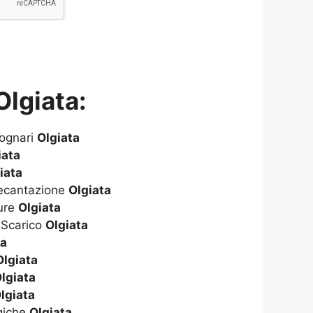
lgiata:
Fognari
Olgiata
iata
iata
Decantazione
Olgiata
ure
Olgiata
 Scarico
Olgiata
ta
Olgiata
lgiata
lgiata
giche
Olgiata