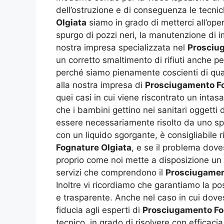
dell’ostruzione e di conseguenza le tecni
Olgiata
siamo in grado di metterci all’oper
spurgo di pozzi neri, la manutenzione di im
nostra impresa specializzata nel
Prosciu
un corretto smaltimento di rifiuti anche p
perché siamo pienamente coscienti di quant
alla nostra impresa di
Prosciugamento Fo
quei casi in cui viene riscontrato un intas
che i bambini gettino nei sanitari oggetti
essere necessariamente risolto da uno spec
con un liquido sgorgante, è consigliabile 
Fognature Olgiata
, e se il problema doves
proprio come noi mette a disposizione un e
servizi che comprendono il
Prosciugamen
Inoltre vi ricordiamo che garantiamo la po
e trasparente. Anche nel caso in cui dove
fiducia agli esperti di
Prosciugamento Fo
tecnico, in grado di risolvere con efficacia