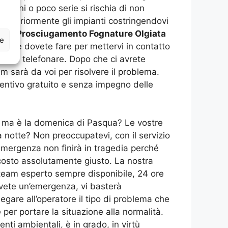
iovani o poco serie si rischia di non
e ulteriormente gli impianti costringendovi
 nel
Prosciugamento Fognature Olgiata
ze
llo che dovete fare per mettervi in contatto
atti e telefonare. Dopo che ci avrete
am sarà da voi per risolvere il problema.
entivo gratuito e senza impegno delle
o ma è la domenica di Pasqua? Le vostre
a notte? Non preoccupatevi, con il servizio
emergenza non finirà in tragedia perché
n costo assolutamente giusto. La nostra
un team esperto sempre disponibile, 24 ore
avete un’emergenza, vi basterà
egare all’operatore il tipo di problema che
per portare la situazione alla normalità.
venti ambientali, è in grado, in virtù