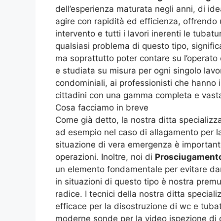
dell’esperienza maturata negli anni, di ide
agire con rapidità ed efficienza, offrendo
intervento e tutti i lavori inerenti le tubat
qualsiasi problema di questo tipo, signifi
ma soprattutto poter contare su l’operato d
e studiata su misura per ogni singolo lavor
condominiali, ai professionisti che hanno i
cittadini con una gamma completa e vasta 
Cosa facciamo in breve
Come già detto, la nostra ditta specializz
ad esempio nel caso di allagamento per la
situazione di vera emergenza è importante 
operazioni. Inoltre, noi di
Prosciugamento
un elemento fondamentale per evitare dann
in situazioni di questo tipo è nostra premu
radice. I tecnici della nostra ditta special
efficace per la disostruzione di wc e tub
moderne sonde per la video ispezione di c