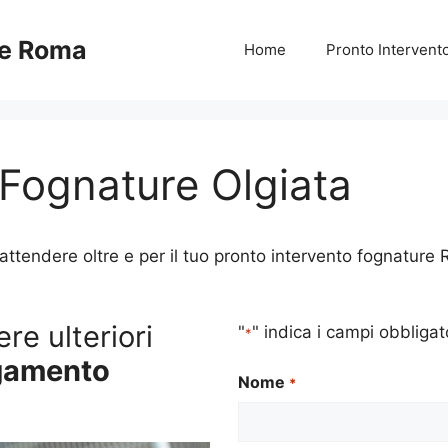
re Roma
Home
Pronto Interven
Fognature Olgiata
endere oltre e per il tuo pronto intervento fognature Ro
re ulteriori
"
" indica i campi obbligat
*
gamento
Nome
*