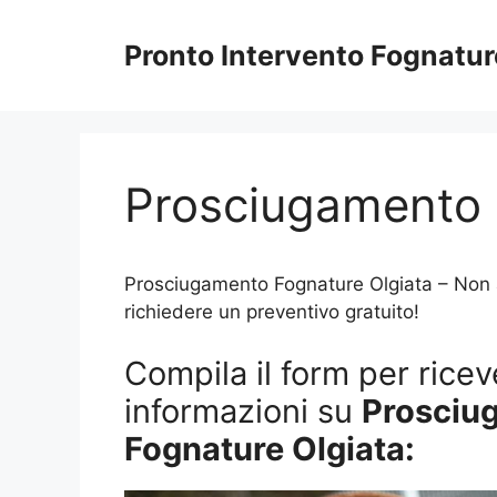
Vai
al
Pronto Intervento Fognatu
contenuto
Prosciugamento 
Prosciugamento Fognature Olgiata – Non att
richiedere un preventivo gratuito!
Compila il form per riceve
informazioni su
Prosciu
Fognature Olgiata: