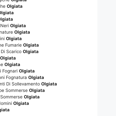
che
Olgiata
Olgiata
lgiata
 Neri
Olgiata
gnature
Olgiata
ini
Olgiata
nne Fumarie
Olgiata
 Di Scarico
Olgiata
o
Olgiata
che
Olgiata
i Fognari
Olgiata
oni Fognatura
Olgiata
anti Di Sollevamento
Olgiata
mpe Sommerse
Olgiata
e Sommerse
Olgiata
domini
Olgiata
giata