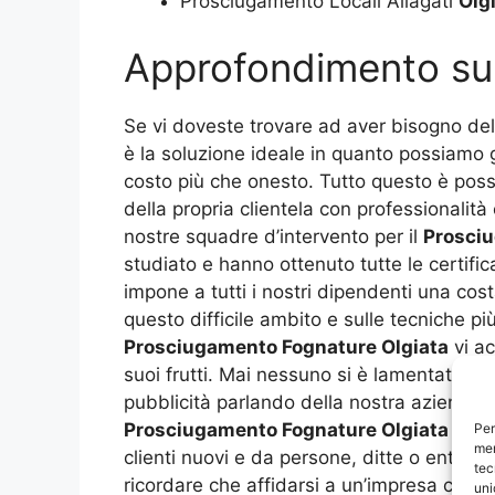
Prosciugamento Locali Allagati
Olg
Approfondimento s
Se vi doveste trovare ad aver bisogno dell
è la soluzione ideale in quanto possiamo ga
costo più che onesto. Tutto questo è pos
della propria clientela con professionali
nostre squadre d’intervento per il
Prosciu
studiato e hanno ottenuto tutte le certific
impone a tutti i nostri dipendenti una cos
questo difficile ambito e sulle tecniche p
Prosciugamento Fognature Olgiata
vi ac
suoi frutti. Mai nessuno si è lamentato del
pubblicità parlando della nostra azienda ad
Prosciugamento Fognature Olgiata
è ben
Per
mem
clienti nuovi e da persone, ditte o enti p
tec
ricordare che affidarsi a un’impresa capa
uni