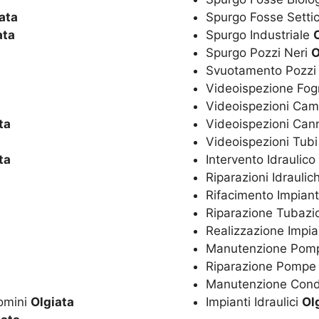
ata
Spurgo Fosse Setti
ata
Spurgo Industriale
Spurgo Pozzi Neri
O
Svuotamento Pozzi
Videoispezione Fo
Videoispezioni Cam
ta
Videoispezioni Ca
Videoispezioni Tubi
ta
Intervento Idraulic
Riparazioni Idrauli
Rifacimento Impiant
Riparazione Tubazi
Realizzazione Impi
Manutenzione Po
Riparazione Pomp
Manutenzione Con
omini
Olgiata
Impianti Idraulici
Ol