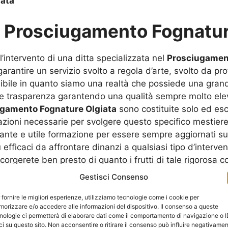
iata
u
Prosciugamento Fognature
’intervento di una ditta specializzata nel
Prosciugament
rantire un servizio svolto a regola d’arte, svolto da pro
sibile in quanto siamo una realtà che possiede una gran
tà e trasparenza garantendo una qualità sempre molto el
gamento Fognature Olgiata
sono costituite solo ed e
azioni necessarie per svolgere questo specifico mestiere, 
tante e utile formazione per essere sempre aggiornati su
iù efficaci da affrontare dinanzi a qualsiasi tipo d’inter
corgerete ben presto di quanto i frutti di tale rigorosa co
 nostro operato, ma anzi, il più delle volte la nostra cli
Gestisci Consenso
 amici, parenti e colleghi. Grazie a tutto questo la nostr
 presto divenuta molto richiesta e la riprova è che ogn
 fornire le migliori esperienze, utilizziamo tecnologie come i cookie per
orizzare e/o accedere alle informazioni del dispositivo. Il consenso a queste
ubblici che hanno già avuto a che fare con noi. In quanto 
nologie ci permetterà di elaborare dati come il comportamento di navigazione o 
ce nel
Prosciugamento Fognature Olgiata
come la nostr
ci su questo sito. Non acconsentire o ritirare il consenso può influire negativame