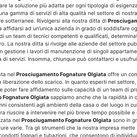
are la soluzione più adatta per ogni tipologia di esigenz
 una gamma di servizi di alta qualità nel settore di nostr
ure sotterranee. Rivolgersi alla nostra ditta di
Prosciugam
ca affidarsi ad un’unica azienda in grado di soddisfare o
i un team di tecnici competenti e qualificati, determinati
o. La nostra ditta si rivolge alle aziende del settore pub
n gestione i lavori di manutenzione di singoli appartamen
di servizi. Insomma, chiunque può contattarci e usufruir
ata nel
Prosciugamento Fognature Olgiata
offre un com
 liberazione dello scarico. In quanto esperti nel settor
poter fare affidamento sulle capacità di un team di prof
 Fognature Olgiata
sappiamo anche che la rapidità in q
i consistenti agli ambienti della casa o del luogo in cu
ra riuscire a intervenire nel più breve tempo possibile e 
izzata nel
Prosciugamento Fognature Olgiata
sono in gr
ature varie. Tra gli strumenti che la nostra impresa met
ondotti fognari e tubazioni, che consentono di individua