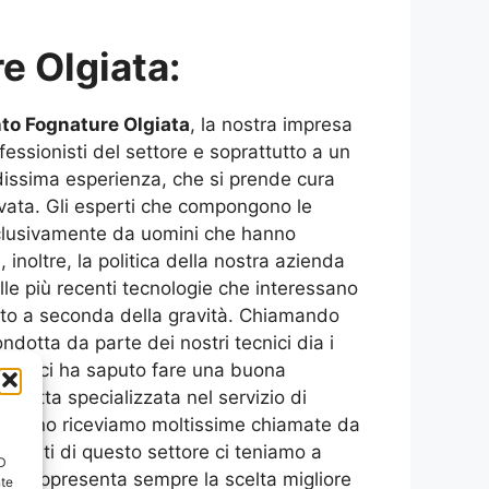
 Olgiata:
o Fognature Olgiata
, la nostra impresa
fessionisti del settore e soprattutto a un
dissima esperienza, che si prende cura
evata. Gli esperti che compongono le
sclusivamente da uomini che hanno
inoltre, la politica della nostra azienda
lle più recenti tecnologie che interessano
vento a seconda della gravità. Chiamando
ndotta da parte dei nostri tecnici dia i
entela ci ha saputo fare una buona
a ditta specializzata nel servizio di
i giorno riceviamo moltissime chiamate da
esperti di questo settore ci teniamo a
ID
a rappresenta sempre la scelta migliore
nte