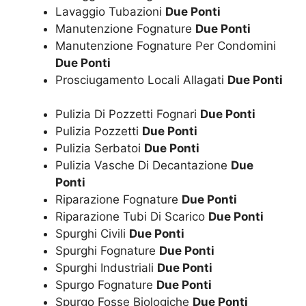
Lavaggio Tubazioni
Due Ponti
Manutenzione Fognature
Due Ponti
Manutenzione Fognature Per Condomini
Due Ponti
Prosciugamento Locali Allagati
Due Ponti
Pulizia Di Pozzetti Fognari
Due Ponti
Pulizia Pozzetti
Due Ponti
Pulizia Serbatoi
Due Ponti
Pulizia Vasche Di Decantazione
Due
Ponti
Riparazione Fognature
Due Ponti
Riparazione Tubi Di Scarico
Due Ponti
Spurghi Civili
Due Ponti
Spurghi Fognature
Due Ponti
Spurghi Industriali
Due Ponti
Spurgo Fognature
Due Ponti
Spurgo Fosse Biologiche
Due Ponti