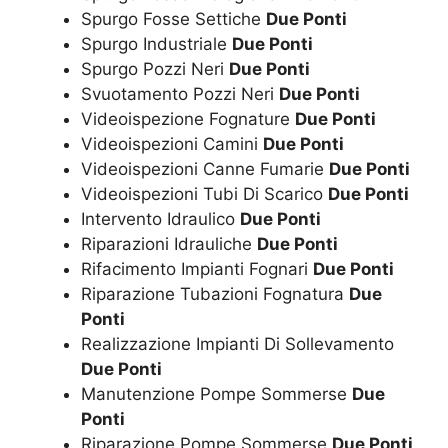
Spurgo Fosse Settiche
Due Ponti
Spurgo Industriale
Due Ponti
Spurgo Pozzi Neri
Due Ponti
Svuotamento Pozzi Neri
Due Ponti
Videoispezione Fognature
Due Ponti
Videoispezioni Camini
Due Ponti
Videoispezioni Canne Fumarie
Due Ponti
Videoispezioni Tubi Di Scarico
Due Ponti
Intervento Idraulico
Due Ponti
Riparazioni Idrauliche
Due Ponti
Rifacimento Impianti Fognari
Due Ponti
Riparazione Tubazioni Fognatura
Due
Ponti
Realizzazione Impianti Di Sollevamento
Due Ponti
Manutenzione Pompe Sommerse
Due
Ponti
Riparazione Pompe Sommerse
Due Ponti