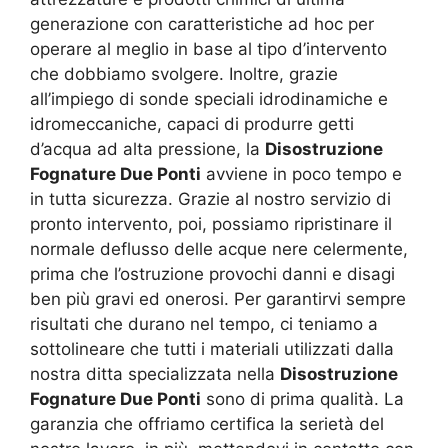
generazione con caratteristiche ad hoc per
operare al meglio in base al tipo d’intervento
che dobbiamo svolgere. Inoltre, grazie
all’impiego di sonde speciali idrodinamiche e
idromeccaniche, capaci di produrre getti
d’acqua ad alta pressione, la
Disostruzione
Fognature Due Ponti
avviene in poco tempo e
in tutta sicurezza. Grazie al nostro servizio di
pronto intervento, poi, possiamo ripristinare il
normale deflusso delle acque nere celermente,
prima che l’ostruzione provochi danni e disagi
ben più gravi ed onerosi. Per garantirvi sempre
risultati che durano nel tempo, ci teniamo a
sottolineare che tutti i materiali utilizzati dalla
nostra ditta specializzata nella
Disostruzione
Fognature Due Ponti
sono di prima qualità. La
garanzia che offriamo certifica la serietà del