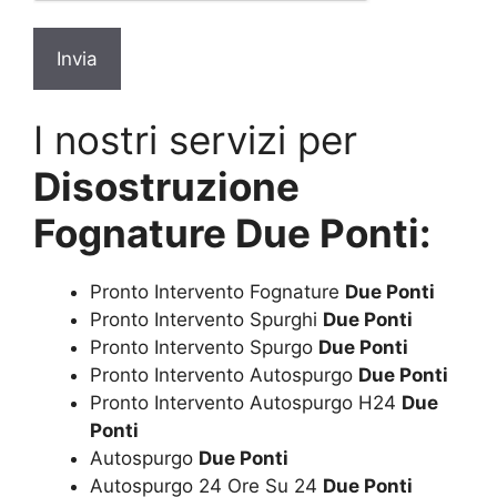
I nostri servizi per
Disostruzione
Fognature Due Ponti:
Pronto Intervento Fognature
Due Ponti
Pronto Intervento Spurghi
Due Ponti
Pronto Intervento Spurgo
Due Ponti
Pronto Intervento Autospurgo
Due Ponti
Pronto Intervento Autospurgo H24
Due
Ponti
Autospurgo
Due Ponti
Autospurgo 24 Ore Su 24
Due Ponti