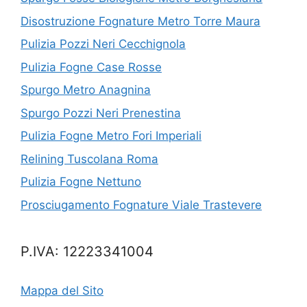
Disostruzione Fognature Metro Torre Maura
Pulizia Pozzi Neri Cecchignola
Pulizia Fogne Case Rosse
Spurgo Metro Anagnina
Spurgo Pozzi Neri Prenestina
Pulizia Fogne Metro Fori Imperiali
Relining Tuscolana Roma
Pulizia Fogne Nettuno
Prosciugamento Fognature Viale Trastevere
P.IVA: 12223341004
Mappa del Sito