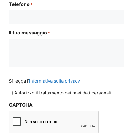
Telefono
*
Il tuo messaggio
*
Si
Si legga l'
informativa sulla privacy
legga
l'informativa
Autorizzo il trattamento dei miei dati personali
sulla
CAPTCHA
privacy
*