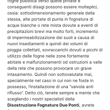
fogne pubblica verso quelle private e
conseguenti disagi possono essere molteplici,
ossia: sottodimensionamento generale della
stessa, alte portate di punta in fognatura di
acque bianche o rete mista dovute a eventi di
precipitazioni brevi ma molto forti, incremento
di impermeabilizzazione dei suoli a causa di
nuovi insediamenti e quindi dei volumi di
pioggia collettati, sovraccarichi dovuti a picchi di
utilizzo delle fogne nelle zone fortemente
abitate e malfunzionamenti od ostruzioni a valle
della rete che possono provocare un grave
intasamento. Quindi non sottovalutate mai,
specialmente nel caso in cui non ne foste in
possesso, l’installazione di una “valvola anti
riflusso”. Detto ciò, tenete sempre a mente che
scegliendo i nostri specialisti della
Disostruzione Fognature Due Ponti
, avrete