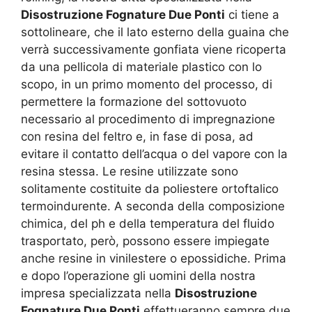
Disostruzione Fognature Due Ponti
ci tiene a
sottolineare, che il lato esterno della guaina che
verrà successivamente gonfiata viene ricoperta
da una pellicola di materiale plastico con lo
scopo, in un primo momento del processo, di
permettere la formazione del sottovuoto
necessario al procedimento di impregnazione
con resina del feltro e, in fase di posa, ad
evitare il contatto dell’acqua o del vapore con la
resina stessa. Le resine utilizzate sono
solitamente costituite da poliestere ortoftalico
termoindurente. A seconda della composizione
chimica, del ph e della temperatura del fluido
trasportato, però, possono essere impiegate
anche resine in vinilestere o epossidiche. Prima
e dopo l’operazione gli uomini della nostra
impresa specializzata nella
Disostruzione
Fognature Due Ponti
effettueranno sempre due