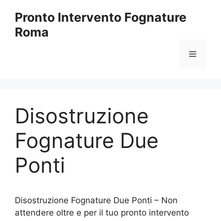
Vai
Pronto Intervento Fognature
al
Roma
contenuto
Menu
Disostruzione
Fognature Due
Ponti
Disostruzione Fognature Due Ponti – Non
attendere oltre e per il tuo pronto intervento