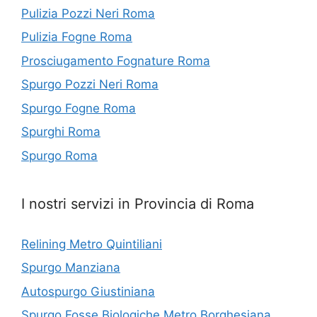
Pulizia Pozzi Neri Roma
Pulizia Fogne Roma
Prosciugamento Fognature Roma
Spurgo Pozzi Neri Roma
Spurgo Fogne Roma
Spurghi Roma
Spurgo Roma
I nostri servizi in Provincia di Roma
Relining Metro Quintiliani
Spurgo Manziana
Autospurgo Giustiniana
Spurgo Fosse Biologiche Metro Borghesiana