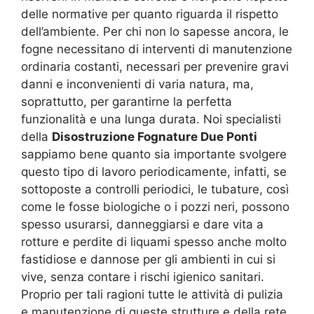
delle normative per quanto riguarda il rispetto
dell’ambiente. Per chi non lo sapesse ancora, le
fogne necessitano di interventi di manutenzione
ordinaria costanti, necessari per prevenire gravi
danni e inconvenienti di varia natura, ma,
soprattutto, per garantirne la perfetta
funzionalità e una lunga durata. Noi specialisti
della
Disostruzione Fognature Due Ponti
sappiamo bene quanto sia importante svolgere
questo tipo di lavoro periodicamente, infatti, se
sottoposte a controlli periodici, le tubature, così
come le fosse biologiche o i pozzi neri, possono
spesso usurarsi, danneggiarsi e dare vita a
rotture e perdite di liquami spesso anche molto
fastidiose e dannose per gli ambienti in cui si
vive, senza contare i rischi igienico sanitari.
Proprio per tali ragioni tutte le attività di pulizia
e manutenzione di queste strutture e della rete