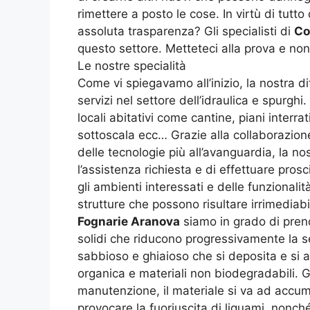
rimettere a posto le cose. In virtù di tut
assoluta trasparenza? Gli specialisti di
Co
questo settore. Metteteci alla prova e non
Le nostre specialità
Come vi spiegavamo all’inizio, la nostra d
servizi nel settore dell’idraulica e spurghi.
locali abitativi come cantine, piani interr
sottoscala ecc… Grazie alla collaborazione
delle tecnologie più all’avanguardia, la no
l’assistenza richiesta e di effettuare prosc
gli ambienti interessati e delle funzional
strutture che possono risultare irrimediab
Fognarie Aranova
siamo in grado di prend
solidi che riducono progressivamente la sez
sabbioso e ghiaioso che si deposita e si 
organica e materiali non biodegradabili. Gl
manutenzione, il materiale si va ad accum
provocare la fuoriuscita di liquami, nonch