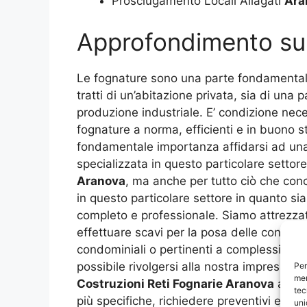
Prosciugamento Locali Allagati
Ara
Approfondimento s
Le fognature sono una parte fondamentale 
tratti di un’abitazione privata, sia di una 
produzione industriale. E’ condizione neces
fognature a norma, efficienti e in buono s
fondamentale importanza affidarsi ad una
specializzata in questo particolare settore
Aranova
, ma anche per tutto ciò che con
in questo particolare settore in quanto siam
completo e professionale. Siamo attrezzati
effettuare scavi per la posa delle condott
condominiali o pertinenti a complessi prod
possibile rivolgersi alla nostra impresa an
Per
mem
Costruzioni Reti Fognarie Aranova
al num
tec
più specifiche, richiedere preventivi e togl
uni