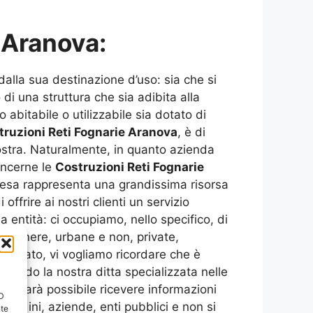
 Aranova:
alla sua destinazione d’uso: sia che si
 di una struttura che sia adibita alla
 abitabile o utilizzabile sia dotato di
truzioni Reti Fognarie Aranova
, è di
ostra. Naturalmente, in quanto azienda
concerne le
Costruzioni Reti Fognarie
resa rappresenta una grandissima risorsa
offrire ai nostri clienti un servizio
 entità: ci occupiamo, nello specifico, di
si genere, urbane e non, private,
elencato, vi vogliamo ricordare che è
attando la nostra ditta specializzata nelle
et, sarà possibile ricevere informazioni
ID
ittadini, aziende, enti pubblici e non si
nte