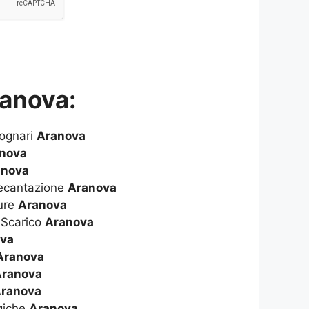
ranova:
Fognari
Aranova
nova
anova
Decantazione
Aranova
ure
Aranova
 Scarico
Aranova
ova
Aranova
Aranova
ranova
giche
Aranova