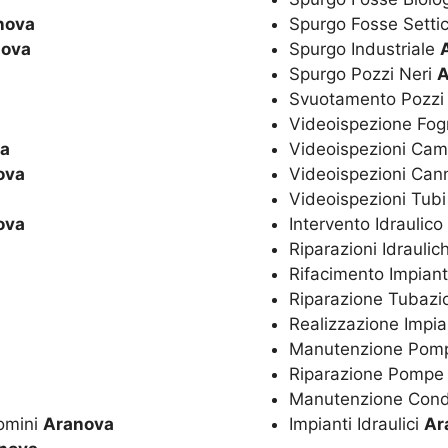
nova
Spurgo Fosse Setti
nova
Spurgo Industriale
Spurgo Pozzi Neri
A
Svuotamento Pozzi
Videoispezione Fo
a
Videoispezioni Cam
ova
Videoispezioni Ca
Videoispezioni Tubi
ova
Intervento Idraulic
Riparazioni Idrauli
Rifacimento Impiant
Riparazione Tubazi
Realizzazione Impi
Manutenzione Po
Riparazione Pomp
Manutenzione Con
omini
Aranova
Impianti Idraulici
Ar