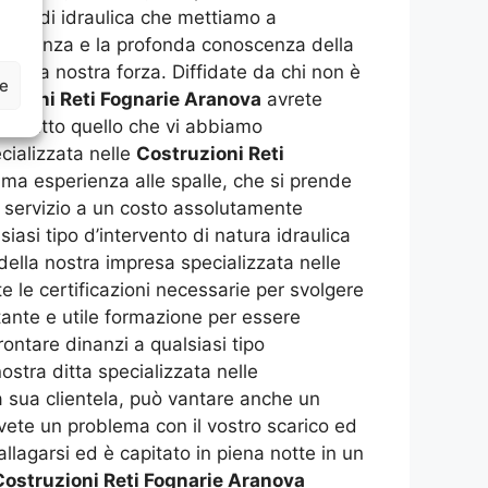
iccoli di idraulica che mettiamo a
rasparenza e la profonda conoscenza della
pre la nostra forza. Diffidate da chi non è
ze
uzioni Reti Fognarie Aranova
avrete
ante tutto quello che vi abbiamo
cializzata nelle
Costruzioni Reti
ima esperienza alle spalle, che si prende
l servizio a un costo assolutamente
iasi tipo d’intervento di natura idraulica
ella nostra impresa specializzata nelle
 le certificazioni necessarie per svolgere
stante e utile formazione per essere
rontare dinanzi a qualsiasi tipo
stra ditta specializzata nelle
a sua clientela, può vantare anche un
vete un problema con il vostro scarico ed
llagarsi ed è capitato in piena notte in un
Costruzioni Reti Fognarie Aranova