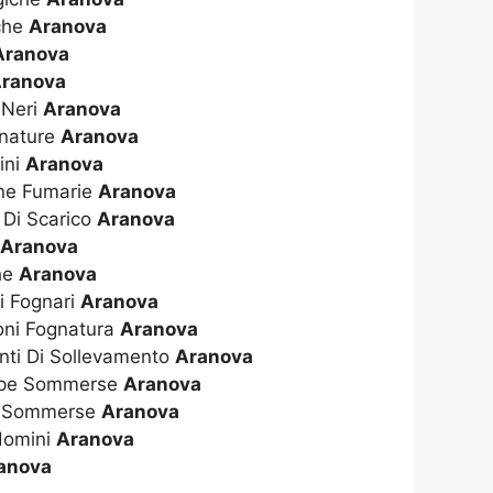
che
Aranova
Aranova
ranova
 Neri
Aranova
gnature
Aranova
ini
Aranova
nne Fumarie
Aranova
 Di Scarico
Aranova
o
Aranova
che
Aranova
i Fognari
Aranova
oni Fognatura
Aranova
anti Di Sollevamento
Aranova
mpe Sommerse
Aranova
e Sommerse
Aranova
domini
Aranova
anova