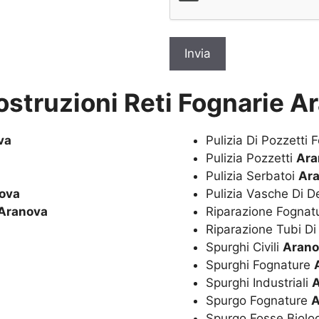
ostruzioni Reti Fognarie A
va
Pulizia Di Pozzetti 
Pulizia Pozzetti
Ara
Pulizia Serbatoi
Ar
ova
Pulizia Vasche Di 
Aranova
Riparazione Fognat
Riparazione Tubi Di
Spurghi Civili
Aran
Spurghi Fognature
Spurghi Industriali
Spurgo Fognature
A
Spurgo Fosse Biolo