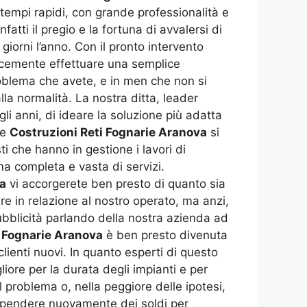
 tempi rapidi, con grande professionalità e
tti il pregio e la fortuna di avvalersi di
iorni l’anno. Con il pronto intervento
cemente effettuare una semplice
problema che avete, e in men che non si
la normalità. La nostra ditta, leader
gli anni, di ideare la soluzione più adatta
le
Costruzioni Reti Fognarie Aranova
si
ti che hanno in gestione i lavori di
a completa e vasta di servizi.
va
vi accorgerete ben presto di quanto sia
re in relazione al nostro operato, ma anzi,
ubblicità parlando della nostra azienda ad
i Fognarie Aranova
è ben presto divenuta
clienti nuovi. In quanto esperti di questo
iore per la durata degli impianti e per
l problema o, nella peggiore delle ipotesi,
 spendere nuovamente dei soldi per