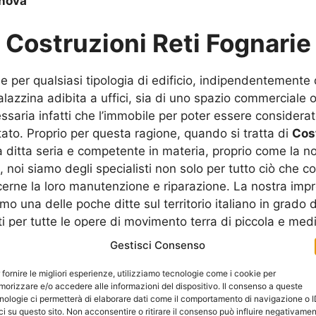
nova
u
Costruzioni Reti Fognarie
per qualsiasi tipologia di edificio, indipendentemente d
palazzina adibita a uffici, sia di uno spazio commerciale o
saria infatti che l’immobile per poter essere considerato
tato. Proprio per questa ragione, quando si tratta di
Cos
 ditta seria e competente in materia, proprio come la n
, noi siamo degli specialisti non solo per tutto ciò che 
cerne la loro manutenzione e riparazione. La nostra imp
o una delle poche ditte sul territorio italiano in grado di 
 per tutte le opere di movimento terra di piccola e media
e fognarie e di fosse biologiche per fognature di qualsia
Gestisci Consenso
uttivi e commerciali. Oltre a ciò che vi abbiamo fin ora 
che per lavori di rifacimento di fognature esistenti. Cont
 fornire le migliori esperienze, utilizziamo tecnologie come i cookie per
orizzare e/o accedere alle informazioni del dispositivo. Il consenso a queste
ero telefonico che potrete trovare sul nostro sito intern
nologie ci permetterà di elaborare dati come il comportamento di navigazione o 
iersi qualsiasi dubbio. In moltissime persone, fra privati c
ci su questo sito. Non acconsentire o ritirare il consenso può influire negativame