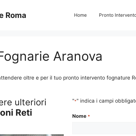
re Roma
Home
Pronto Interven
 Fognarie Aranova
tendere oltre e per il tuo pronto intervento fognature Ro
re ulteriori
"
" indica i campi obbligat
*
oni Reti
Nome
*