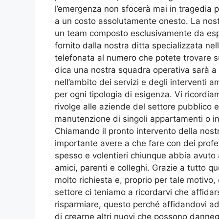
l’emergenza non sfocerà mai in tragedia pe
a un costo assolutamente onesto. La nostra 
un team composto esclusivamente da espert
fornito dalla nostra ditta specializzata nel
telefonata al numero che potete trovare sul
dica una nostra squadra operativa sarà a v
nell’ambito dei servizi e degli interventi a
per ogni tipologia di esigenza. Vi ricordi
rivolge alle aziende del settore pubblico e
manutenzione di singoli appartamenti o int
Chiamando il pronto intervento della nost
importante avere a che fare con dei profes
spesso e volentieri chiunque abbia avuto 
amici, parenti e colleghi. Grazie a tutto 
molto richiesta e, proprio per tale motivo,
settore ci teniamo a ricordarvi che affida
risparmiare, questo perché affidandovi ad a
di crearne altri nuovi che possono danneg