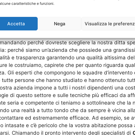
alcune caratteristiche e funzioni.
eti Fognarie Aranova
e per tutti gli interventi grandi e p
mpi assolutamente ragionevoli e a un costo onesto. La t
icato e a mezzi adatti a tale tipo di lavoro, sono da sem
Accetta
Nega
Visualizza le preferen
cordate, scegliendo la nostra ditta specializzata nelle
Costr
 e competenti d’Italia, quindi potete fidarvi. Se, nonost
mandando perché dovreste scegliere la nostra ditta spe
vvia: perché siamo un’azienda che possiede una grandiss
nalità e trasparenza garantendo una qualità altissima de
ure le costruiamo, capirete che per quanto riguarda quals
a. Gli esperti che compongono le squadre d’intervento d
 tutte persone che hanno studiato e hanno ottenuto tutte
 nostra azienda impone a tutti i nostri dipendenti una co
gie di questo settore e sulle tecniche più efficaci da aff
te seria e competente ci teniamo a sottolineare che la no
endo una realtà a tutto tondo che da sempre è vicina all
 contattare ed estremamente efficace. Ad esempio, se a
 intasate e c’è pericolo che la vostra abitazione possa a
arsi. Chiamando il pronto intervento degli specialisti di