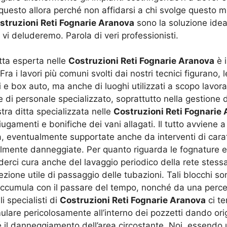
to questo allora perché non affidarsi a chi svolge questo
struzioni Reti Fognarie Aranova
sono la soluzione ideal
 vi deluderemo. Parola di veri professionisti.
itta esperta nelle
Costruzioni Reti Fognarie Aranova
è i
 Fra i lavori più comuni svolti dai nostri tecnici figurano,
ati e box auto, ma anche di luoghi utilizzati a scopo lavor
 di personale specializzato, soprattutto nella gestione d
stra ditta specializzata nelle
Costruzioni Reti Fognarie
iugamenti e bonifiche dei vani allagati. Il tutto avviene a 
ità, eventualmente supportate anche da interventi di cara
ilmente danneggiate. Per quanto riguarda le fognature e i
erci cura anche del lavaggio periodico della rete stessa
ione utile di passaggio delle tubazioni. Tali blocchi son
accumula con il passare del tempo, nonché da una percent
i specialisti di
Costruzioni Reti Fognarie Aranova
ci te
ulare pericolosamente all’interno dei pozzetti dando ori
é il danneggiamento dell’area circostante. Noi, essendo 