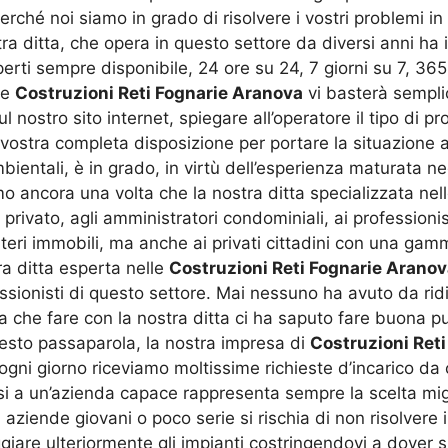
rché noi siamo in grado di risolvere i vostri problemi in
ditta, che opera in questo settore da diversi anni ha infa
i sempre disponibile, 24 ore su 24, 7 giorni su 7, 365 g
le
Costruzioni Reti Fognarie Aranova
vi basterà sempli
 nostro sito internet, spiegare all’operatore il tipo di 
ostra completa disposizione per portare la situazione al
mbientali, è in grado, in virtù dell’esperienza maturata ne
amo ancora una volta che la nostra ditta specializzata nel
 privato, agli amministratori condominiali, ai professionis
eri immobili, ma anche ai privati cittadini con una gamm
ra ditta esperta nelle
Costruzioni Reti Fognarie Arano
sionisti di questo settore. Mai nessuno ha avuto da ridi
a che fare con la nostra ditta ci ha saputo fare buona p
questo passaparola, la nostra impresa di
Costruzioni Ret
 ogni giorno riceviamo moltissime richieste d’incarico da 
rsi a un’azienda capace rappresenta sempre la scelta migl
ziende giovani o poco serie si rischia di non risolvere i
giare ulteriormente gli impianti costringendovi a dover