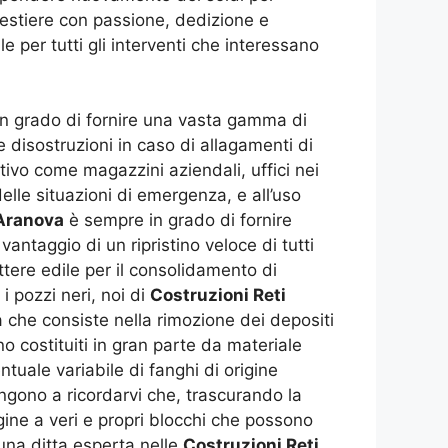
 mestiere con passione, dedizione e
e per tutti gli interventi che interessano
n grado di fornire una vasta gamma di
 le disostruzioni in caso di allagamenti di
ativo come magazzini aziendali, uffici nei
elle situazioni di emergenza, e all’uso
 Aranova
è sempre in grado di fornire
vantaggio di un ripristino veloce di tutti
ttere edile per il consolidamento di
 pozzi neri, noi di
Costruzioni Reti
 che consiste nella rimozione dei depositi
o costituiti in gran parte da materiale
uale variabile di fanghi di origine
ngono a ricordarvi che, trascurando la
gine a veri e propri blocchi che possono
una ditta esperta nelle
Costruzioni Reti