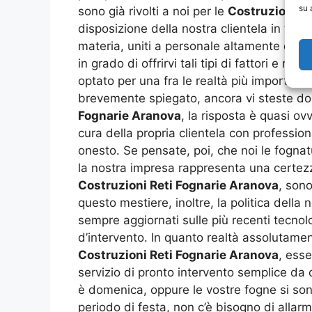
su 
sono già rivolti a noi per le
Costruzioni R
disposizione della nostra clientela in te
materia, uniti a personale altamente qualif
in grado di offrirvi tali tipi di fattori e ri
optato per una fra le realtà più importanti
brevemente spiegato, ancora vi steste do
Fognarie Aranova
, la risposta è quasi o
cura della propria clientela con professio
onesto. Se pensate, poi, che noi le fognat
la nostra impresa rappresenta una certezz
Costruzioni Reti Fognarie Aranova
, sono
questo mestiere, inoltre, la politica della
sempre aggiornati sulle più recenti tecnolo
d’intervento. In quanto realtà assolutamen
Costruzioni Reti Fognarie Aranova
, ess
servizio di pronto intervento semplice da
è domenica, oppure le vostre fogne si sono
periodo di festa, non c’è bisogno di allarm