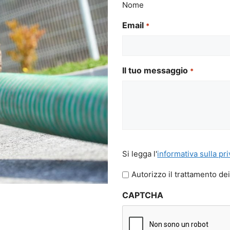
Nome
Email
*
Il tuo messaggio
*
Si
Si legga l'
informativa sulla pr
legga
l'informativa
Autorizzo il trattamento dei
sulla
CAPTCHA
privacy
*