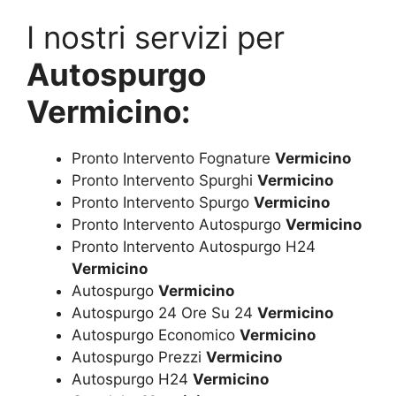
I nostri servizi per
Autospurgo
Vermicino:
Pronto Intervento Fognature
Vermicino
Pronto Intervento Spurghi
Vermicino
Pronto Intervento Spurgo
Vermicino
Pronto Intervento Autospurgo
Vermicino
Pronto Intervento Autospurgo H24
Vermicino
Autospurgo
Vermicino
Autospurgo 24 Ore Su 24
Vermicino
Autospurgo Economico
Vermicino
Autospurgo Prezzi
Vermicino
Autospurgo H24
Vermicino