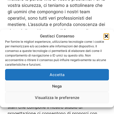
vostra sicurezza, ci teniamo a sottolineare che
gli uomini che compongono i nostri team
operativi, sono tutti veri professionisti del
mestiere. L’assoluta e profonda conoscenza dei
sistemi di smaltimento e di fognature, il
Gestisci Consenso
continuo aggiornamento riguardo alle
Per fornire le migliori esperienze, utilizziamo tecnologie come i cookie
innovazioni tecnologiche che aiutano a svolgere
per memorizzare e/o accedere alle informazioni del dispositivo. Il
meglio gli interventi sul campo, fanno della
consenso a queste tecnologie ci permetterà di elaborare dati come il
comportamento di navigazione o ID unici su questo sito. Non
nostra ditta di
Autospurgo Vermicino
un vero
acconsentire o ritirare il consenso può influire negativamente su alcune
e proprio punto di riferimento nella gestione di
caratteristiche e funzioni.
qualsiasi tipo di guasto o blocco legato a reti
Accetta
fognarie, fosse settiche, pozzi neri e impianti di
depurazione. Siamo una realtà affidabile anche
Nega
per quanto riguarda la progettazione di impianti
e reti fognarie nuove, infatti, la politica
Visualizza le preferenze
d’investimento e l’elevata competenza dello
staff che compone il nostro studio di
progettazione ci consentono di proporci con