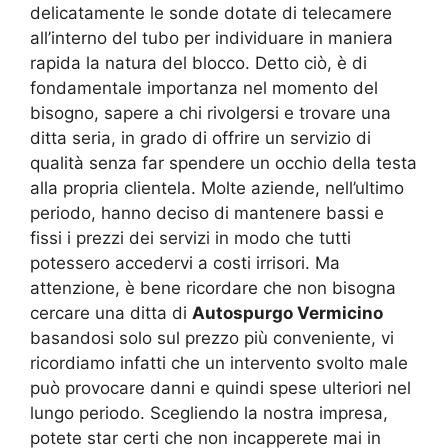
delicatamente le sonde dotate di telecamere
all’interno del tubo per individuare in maniera
rapida la natura del blocco. Detto ciò, è di
fondamentale importanza nel momento del
bisogno, sapere a chi rivolgersi e trovare una
ditta seria, in grado di offrire un servizio di
qualità senza far spendere un occhio della testa
alla propria clientela. Molte aziende, nell’ultimo
periodo, hanno deciso di mantenere bassi e
fissi i prezzi dei servizi in modo che tutti
potessero accedervi a costi irrisori. Ma
attenzione, è bene ricordare che non bisogna
cercare una ditta di
Autospurgo Vermicino
basandosi solo sul prezzo più conveniente, vi
ricordiamo infatti che un intervento svolto male
può provocare danni e quindi spese ulteriori nel
lungo periodo. Scegliendo la nostra impresa,
potete star certi che non incapperete mai in