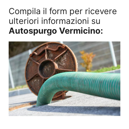
Compila il form per ricevere
ulteriori informazioni su
Autospurgo Vermicino: