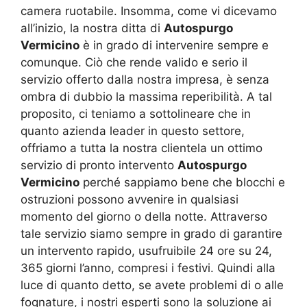
camera ruotabile. Insomma, come vi dicevamo
all’inizio, la nostra ditta di
Autospurgo
Vermicino
è in grado di intervenire sempre e
comunque. Ciò che rende valido e serio il
servizio offerto dalla nostra impresa, è senza
ombra di dubbio la massima reperibilità. A tal
proposito, ci teniamo a sottolineare che in
quanto azienda leader in questo settore,
offriamo a tutta la nostra clientela un ottimo
servizio di pronto intervento
Autospurgo
Vermicino
perché sappiamo bene che blocchi e
ostruzioni possono avvenire in qualsiasi
momento del giorno o della notte. Attraverso
tale servizio siamo sempre in grado di garantire
un intervento rapido, usufruibile 24 ore su 24,
365 giorni l’anno, compresi i festivi. Quindi alla
luce di quanto detto, se avete problemi di o alle
fognature, i nostri esperti sono la soluzione ai