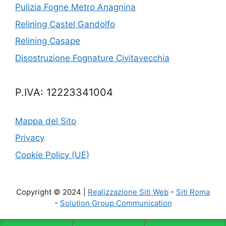
Pulizia Fogne Metro Anagnina
Relining Castel Gandolfo
Relining Casape
Disostruzione Fognature Civitavecchia
P.IVA: 12223341004
Mappa del Sito
Privacy
Cookie Policy (UE)
Copyright © 2024 |
Realizzazione Siti Web
-
Siti Roma
-
Solution Group Communication