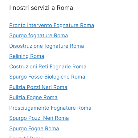
I nostri servizi a Roma
Pronto Intervento Fognature Roma
Spurgo fognature Roma
Disostruzione fognature Roma
Relining Roma
Costruzioni Reti Fognarie Roma
Spurgo Fosse Biologiche Roma
Pulizia Pozzi Neri Roma
Pulizia Fogne Roma
Prosciugamento Fognature Roma
Spurgo Pozzi Neri Roma
Spurgo Fogne Roma