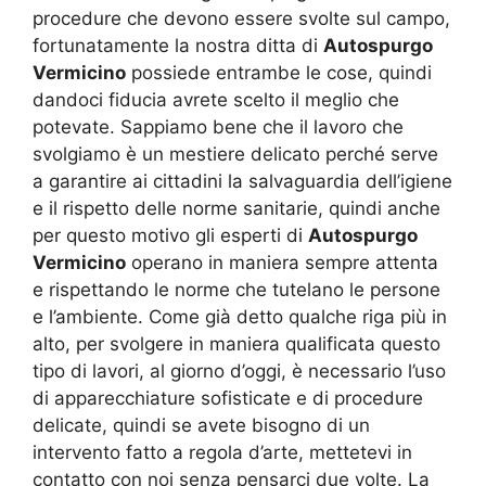
procedure che devono essere svolte sul campo,
fortunatamente la nostra ditta di
Autospurgo
Vermicino
possiede entrambe le cose, quindi
dandoci fiducia avrete scelto il meglio che
potevate. Sappiamo bene che il lavoro che
svolgiamo è un mestiere delicato perché serve
a garantire ai cittadini la salvaguardia dell’igiene
e il rispetto delle norme sanitarie, quindi anche
per questo motivo gli esperti di
Autospurgo
Vermicino
operano in maniera sempre attenta
e rispettando le norme che tutelano le persone
e l’ambiente. Come già detto qualche riga più in
alto, per svolgere in maniera qualificata questo
tipo di lavori, al giorno d’oggi, è necessario l’uso
di apparecchiature sofisticate e di procedure
delicate, quindi se avete bisogno di un
intervento fatto a regola d’arte, mettetevi in
contatto con noi senza pensarci due volte. La