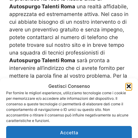
Autospurgo Talenti Roma
una realtà affidabile,
apprezzata ed estremamente attiva. Nel caso in
cui abbiate bisogno di un nostro intervento o di
avere un preventivo gratuito e senza impegno,
potete contattarci al numero di telefono che
potete trovare sul nostro sito e in breve tempo
una squadra di tecnici professionisti di
Autospurgo Talenti Roma
sarà pronta a
intervenire all’indirizzo che ci avrete fornito per
mettere la parola fine al vostro problema. Per la
vostra sicurezza, ci teniamo a sottolineare che
Gestisci Consenso
gli uomini che compongono i nostri team
Per fornire le migliori esperienze, utilizziamo tecnologie come i cookie
operativi, sono tutti veri professionisti del
per memorizzare e/o accedere alle informazioni del dispositivo. Il
consenso a queste tecnologie ci permetterà di elaborare dati come il
mestiere. L’assoluta e profonda conoscenza dei
comportamento di navigazione o ID unici su questo sito. Non
sistemi di smaltimento e di fognature, il
acconsentire o ritirare il consenso può influire negativamente su alcune
caratteristiche e funzioni.
continuo aggiornamento riguardo alle
innovazioni tecnologiche che aiutano a svolgere
Accetta
meglio gli interventi sul campo, fanno della