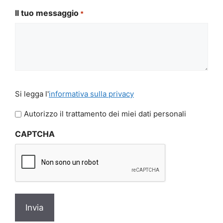
Il tuo messaggio
*
Si
Si legga l'
informativa sulla privacy
legga
l'informativa
Autorizzo il trattamento dei miei dati personali
sulla
CAPTCHA
privacy
*