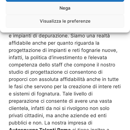
nostra ditta di
Autospurgo Talenti Roma
un
Nega
vero e proprio punto di riferimento nella
gestione di qualsiasi tipo di guasto o blocco
Visualizza le preferenze
legato a reti fognarie, fosse settiche, pozzi neri
e impianti di depurazione. Siamo una realtà
affidabile anche per quanto riguarda la
progettazione di impianti e reti fognarie nuove,
infatti, la politica d’investimento e l’elevata
competenza dello staff che compone il nostro
studio di progettazione ci consentono di
proporci con assoluta affidabilità anche in tutte
le fasi che servono per la creazione di intere reti
e sistemi di fognatura. Tale livello di
preparazione ci consente di avere una vasta
clientela, infatti da noi si rivolgono non solo
privati cittadini, ma anche aziende ed enti
pubblici e non. La nostra impresa di
Autospurgo Talenti Roma
ci tiene inoltre a