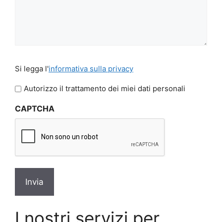
Si
Si legga l'
informativa sulla privacy
legga
l'informativa
Autorizzo il trattamento dei miei dati personali
sulla
CAPTCHA
privacy
*
I nostri servizi per