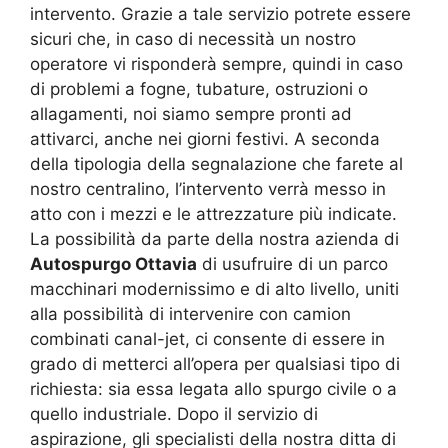
intervento. Grazie a tale servizio potrete essere
sicuri che, in caso di necessità un nostro
operatore vi risponderà sempre, quindi in caso
di problemi a fogne, tubature, ostruzioni o
allagamenti, noi siamo sempre pronti ad
attivarci, anche nei giorni festivi. A seconda
della tipologia della segnalazione che farete al
nostro centralino, l’intervento verrà messo in
atto con i mezzi e le attrezzature più indicate.
La possibilità da parte della nostra azienda di
Autospurgo Ottavia
di usufruire di un parco
macchinari modernissimo e di alto livello, uniti
alla possibilità di intervenire con camion
combinati canal-jet, ci consente di essere in
grado di metterci all’opera per qualsiasi tipo di
richiesta: sia essa legata allo spurgo civile o a
quello industriale. Dopo il servizio di
aspirazione, gli specialisti della nostra ditta di