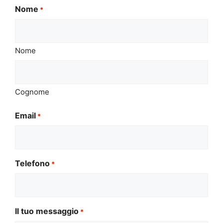
Nome
*
Nome
Cognome
Email
*
Telefono
*
Il tuo messaggio
*