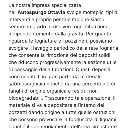
La nostra impresa specializzata
nell’
Autospurgo Ottavia
svolge molteplici tipi di
interventi e proprio per tale ragione siamo
sempre in grado di risolvere ogni situazione,
indipendentemente dalla gravità. Per quanto
riguarda le fognature e i pozzi neri, possiamo
svolgere il lavaggio periodico della rete fognaria
che consente la rimozione dei depositi solidi
che riducono progressivamente la sezione utile
di passaggio delle tubazioni. Questi depositi
sono costituiti in gran parte da materiale
sabbioso/ghiaia nonché da una percentuale di
fanghi di origine organica e residui non
biodegradabili. Trascurando tale operazione, il
materiale si va a depositare all’interno dei
pozzetti dando origine a tutte quelle ostruzioni
che possono provocare la fuoriuscita di liquami,
nonché il danneggiamento dell’area circostante.