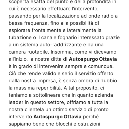
scoperta esatta del punto e della profondità in
cui è necessario effettuare l’intervento,
passando per la localizzazione ad onde radio a
bassa frequenza, fino alla possibilità di
esplorare frontalmente e lateralmente la
tubazione o il canale fognario interessato grazie
a un sistema auto-raddrizzante e da una
camera ruotabile. Insomma, come vi dicevamo
all’inizio, la nostra ditta di
Autospurgo Ottavia
è in grado di intervenire sempre e comunque.
Ciò che rende valido e serio il servizio offerto
dalla nostra impresa, è senza ombra di dubbio
la massima reperibilità. A tal proposito, ci
teniamo a sottolineare che in quanto azienda
leader in questo settore, offriamo a tutta la
nostra clientela un ottimo servizio di pronto
intervento
Autospurgo Ottavia
perché
sappiamo bene che blocchi e ostruzioni